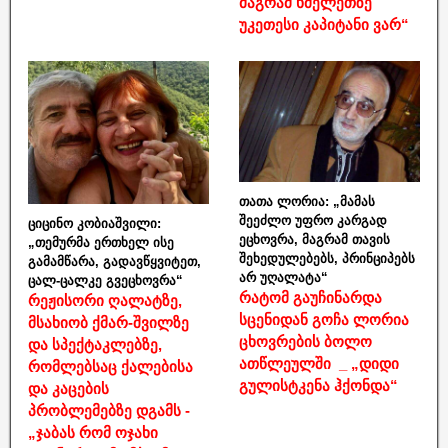
მაგრამ ხმელეთზე
უკეთესი კაპიტანი ვარ“
თათა ლორია: „მამას
შეეძლო უფრო კარგად
ციცინო კობიაშვილი:
ეცხოვრა, მაგრამ თავის
„თემურმა ერთხელ ისე
შეხედულებებს, პრინციპებს
გამამწარა, გადავწყვიტეთ,
არ უღალატა“
ცალ-ცალკე გვეცხოვრა“
რატომ გაუჩინარდა
რეჟისორი ღალატზე,
სცენიდან გოჩა ლორია
მსახიობ ქმარ-შვილზე
ცხოვრების ბოლო
და სპექტაკლებზე,
ათწლეულში _ „დიდი
რომლებსაც ქალებისა
გულისტკენა ჰქონდა“
და კაცების
პრობლემებზე დგამს -
„ჯაბას რომ ოჯახი