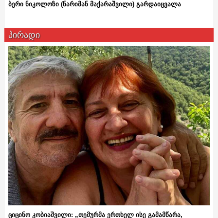
ბერი ნიკოლოზი (ნარიმან მაქარაშვილი) გარდაიცვალა
პირადი
ციცინო კობიაშვილი: „თემურმა ერთხელ ისე გამამწარა,