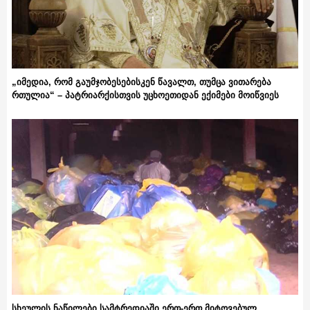
„იმედია, რომ გაუმჯობესებისკენ წავალთ, თუმცა ვითარება
რთულია“ – პატრიარქისთვის უცხოეთიდან ექიმები მოიწვიეს
სხეულის ნაწილები სამტრედიაში ერთ-ერთ მიტოვებულ