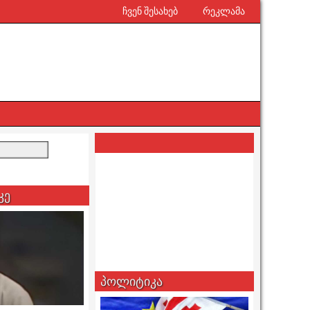
ჩვენ შესახებ
რეკლამა
კე
პოლიტიკა