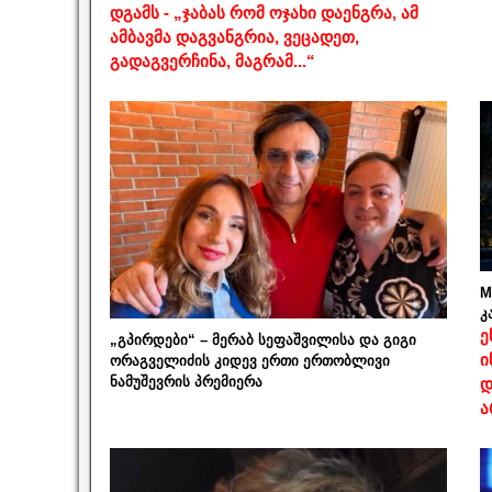
დგამს - „ჯაბას რომ ოჯახი დაენგრა, ამ
ამბავმა დაგვანგრია, ვეცადეთ,
გადაგვერჩინა, მაგრამ...“
M
კ
ე
„გპირდები“ – მერაბ სეფაშვილისა და გიგი
ი
ორაგველიძის კიდევ ერთი ერთობლივი
ნამუშევრის პრემიერა
დ
ა