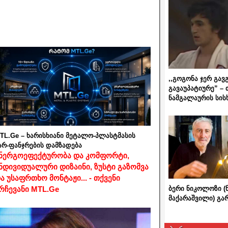
,,გოგონა ჯერ გავ
გავაუპატიურე” – 
ნამგალაურის სის
TL.Ge – ხარისხიანი მეტალო-პლასტმასის
არ-ფანჯრების დამზადება
ნერგოეფექტურობა და კომფორტი,
ნდივიდუალური დიზაინი, ზუსტი გაზომვა
ა უსაფრთხო მონტაჟი... - თქვენი
ბერი ნიკოლოზი (
რჩევანი MTL.Ge
მაქარაშვილი) გ