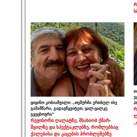
რ
ხ
თ
ე
ციცინო კობიაშვილი: „თემურმა ერთხელ ისე
პ
გამამწარა, გადავწყვიტეთ, ცალ-ცალკე
რ
გვეცხოვრა“
ლ
რეჟისორი ღალატზე, მსახიობ ქმარ-
„
შვილზე და სპექტაკლებზე, რომლებსაც
ქალებისა და კაცების პრობლემებზე