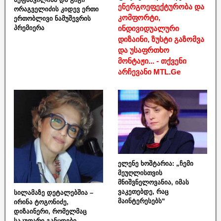
ენერგოეფექტურობა და
ორაგველიძის კიდევ ერთი
კომფორტი,
ერთობლივი ნამუშევრის
ინდივიდუალური
პრემიერა
დიზაინი, ზუსტი გაზომვა
და უსაფრთხო
მონტაჟი... - თქვენი
არჩევანი MTL.Ge
ელენე ხოშტარია: „ჩემი
მეუღლისთვის
მნიშვნელოვანია, იმას
ვაკეთებდე, რაც
სილამაზე დეტალებშია –
მაინტერესებს“
ირინა ტოგონიძე,
დიზაინერი, რომელმაც
საკუთარი განცდები