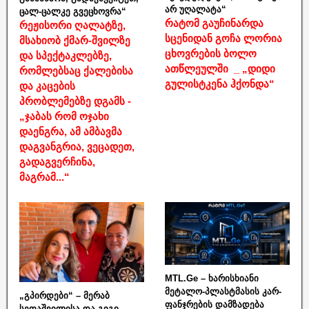
არ უღალატა“
ცალ-ცალკე გვეცხოვრა“
რატომ გაუჩინარდა
რეჟისორი ღალატზე,
სცენიდან გოჩა ლორია
მსახიობ ქმარ-შვილზე
ცხოვრების ბოლო
და სპექტაკლებზე,
ათწლეულში _ „დიდი
რომლებსაც ქალებისა
გულისტკენა ჰქონდა“
და კაცების
პრობლემებზე დგამს -
„ჯაბას რომ ოჯახი
დაენგრა, ამ ამბავმა
დაგვანგრია, ვეცადეთ,
გადაგვერჩინა,
მაგრამ...“
MTL.Ge – ხარისხიანი
მეტალო-პლასტმასის კარ-
„გპირდები“ – მერაბ
ფანჯრების დამზადება
სეფაშვილისა და გიგი