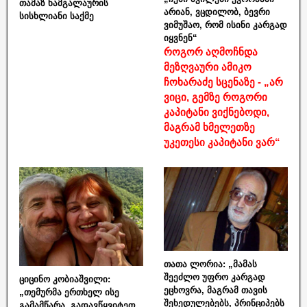
თამაზ ნამგალაურის
არიან, ვცდილობ, ბევრი
სისხლიანი საქმე
ვიმუშაო, რომ ისინი კარგად
იყვნენ“
როგორ აღმოჩნდა
მეზღვაური ამიკო
ჩოხარაძე სცენაზე - „არ
ვიცი, გემზე როგორი
კაპიტანი ვიქნებოდი,
მაგრამ ხმელეთზე
უკეთესი კაპიტანი ვარ“
თათა ლორია: „მამას
შეეძლო უფრო კარგად
ციცინო კობიაშვილი:
ეცხოვრა, მაგრამ თავის
„თემურმა ერთხელ ისე
შეხედულებებს, პრინციპებს
გამამწარა, გადავწყვიტეთ,