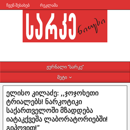
ჩვენ შესახებ
რეკლამა
ჟურნალი ”სარკე”
მეტი
ელისო კილაძე: ,,ჯოჯოხეთი
ტრიალებს! ნარკოტიკი
საქართველოში მზადდება
იატაკქვეშა ლაბორატორიებში!
გიპოვით!”