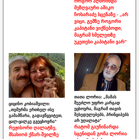
როგორ აღმოჩნდა
მეზღვაური ამიკო
ჩოხარაძე სცენაზე - „არ
ვიცი, გემზე როგორი
კაპიტანი ვიქნებოდი,
მაგრამ ხმელეთზე
უკეთესი კაპიტანი ვარ“
თათა ლორია: „მამას
შეეძლო უფრო კარგად
ციცინო კობიაშვილი:
ეცხოვრა, მაგრამ თავის
„თემურმა ერთხელ ისე
შეხედულებებს, პრინციპებს
გამამწარა, გადავწყვიტეთ,
არ უღალატა“
ცალ-ცალკე გვეცხოვრა“
რატომ გაუჩინარდა
რეჟისორი ღალატზე,
სცენიდან გოჩა ლორია
მსახიობ ქმარ-შვილზე