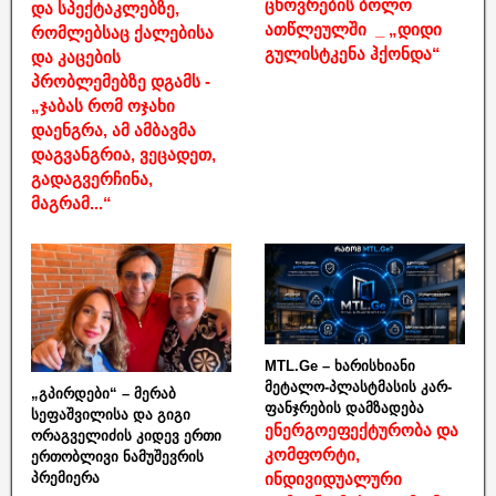
ცხოვრების ბოლო
და სპექტაკლებზე,
ათწლეულში _ „დიდი
რომლებსაც ქალებისა
გულისტკენა ჰქონდა“
და კაცების
პრობლემებზე დგამს -
„ჯაბას რომ ოჯახი
დაენგრა, ამ ამბავმა
დაგვანგრია, ვეცადეთ,
გადაგვერჩინა,
მაგრამ...“
MTL.Ge – ხარისხიანი
მეტალო-პლასტმასის კარ-
„გპირდები“ – მერაბ
ფანჯრების დამზადება
სეფაშვილისა და გიგი
ენერგოეფექტურობა და
ორაგველიძის კიდევ ერთი
კომფორტი,
ერთობლივი ნამუშევრის
ინდივიდუალური
პრემიერა