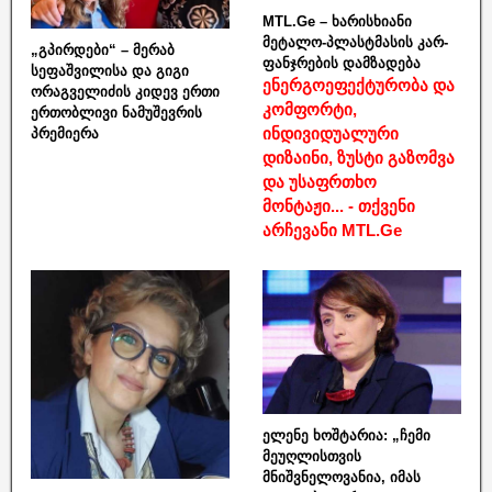
MTL.Ge – ხარისხიანი
მეტალო-პლასტმასის კარ-
„გპირდები“ – მერაბ
ფანჯრების დამზადება
სეფაშვილისა და გიგი
ენერგოეფექტურობა და
ორაგველიძის კიდევ ერთი
კომფორტი,
ერთობლივი ნამუშევრის
ინდივიდუალური
პრემიერა
დიზაინი, ზუსტი გაზომვა
და უსაფრთხო
მონტაჟი... - თქვენი
არჩევანი MTL.Ge
ელენე ხოშტარია: „ჩემი
მეუღლისთვის
მნიშვნელოვანია, იმას