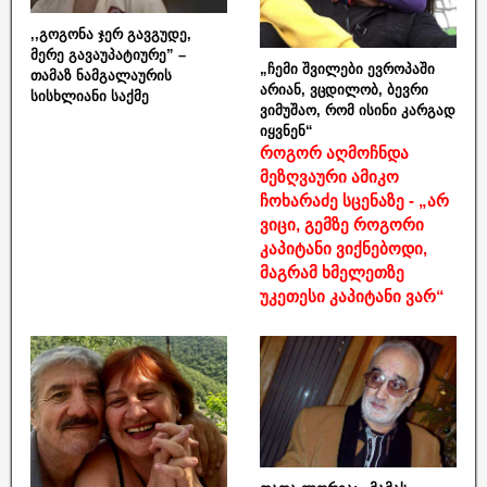
,,გოგონა ჯერ გავგუდე,
მერე გავაუპატიურე” –
„ჩემი შვილები ევროპაში
თამაზ ნამგალაურის
არიან, ვცდილობ, ბევრი
სისხლიანი საქმე
ვიმუშაო, რომ ისინი კარგად
იყვნენ“
როგორ აღმოჩნდა
მეზღვაური ამიკო
ჩოხარაძე სცენაზე - „არ
ვიცი, გემზე როგორი
კაპიტანი ვიქნებოდი,
მაგრამ ხმელეთზე
უკეთესი კაპიტანი ვარ“