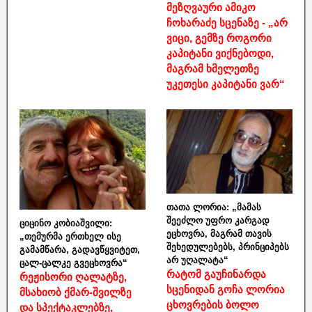
მეზღვაური ამიკო
ჩოხარაძე სცენაზე - „არ
ვიცი, გემზე როგორი
კაპიტანი ვიქნებოდი,
მაგრამ ხმელეთზე
უკეთესი კაპიტანი ვარ“
თათა ლორია: „მამას
შეეძლო უფრო კარგად
ციცინო კობიაშვილი:
ეცხოვრა, მაგრამ თავის
„თემურმა ერთხელ ისე
შეხედულებებს, პრინციპებს
გამამწარა, გადავწყვიტეთ,
არ უღალატა“
ცალ-ცალკე გვეცხოვრა“
რატომ გაუჩინარდა
რეჟისორი ღალატზე,
სცენიდან გოჩა ლორია
მსახიობ ქმარ-შვილზე
ცხოვრების ბოლო
და სპექტაკლებზე,