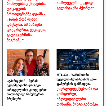
ათწლეულში _ „დიდი
რომლებსაც ქალებისა
გულისტკენა ჰქონდა“
და კაცების
პრობლემებზე დგამს -
„ჯაბას რომ ოჯახი
დაენგრა, ამ ამბავმა
დაგვანგრია, ვეცადეთ,
გადაგვერჩინა,
მაგრამ...“
MTL.Ge – ხარისხიანი
მეტალო-პლასტმასის კარ-
„გპირდები“ – მერაბ
ფანჯრების დამზადება
სეფაშვილისა და გიგი
ენერგოეფექტურობა და
ორაგველიძის კიდევ ერთი
კომფორტი,
ერთობლივი ნამუშევრის
ინდივიდუალური
პრემიერა
დიზაინი, ზუსტი გაზომვა