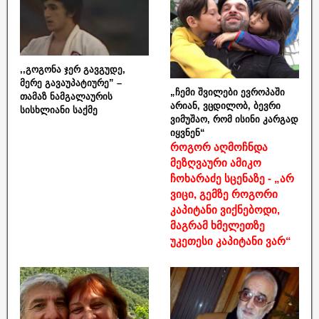
,,გოგონა ჯერ გავგუდე,
მერე გავაუპატიურე” –
„ჩემი შვილები ევროპაში
თამაზ ნამგალაურის
არიან, ვცდილობ, ბევრი
სისხლიანი საქმე
ვიმუშაო, რომ ისინი კარგად
იყვნენ“
როგორ აღმოჩნდა
მეზღვაური ამიკო
ჩოხარაძე სცენაზე - „არ
ვიცი, გემზე როგორი
კაპიტანი ვიქნებოდი,
მაგრამ ხმელეთზე
უკეთესი კაპიტანი ვარ“