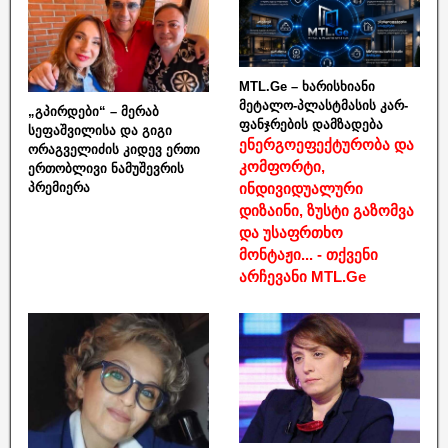
MTL.Ge – ხარისხიანი
მეტალო-პლასტმასის კარ-
„გპირდები“ – მერაბ
ფანჯრების დამზადება
სეფაშვილისა და გიგი
ენერგოეფექტურობა და
ორაგველიძის კიდევ ერთი
კომფორტი,
ერთობლივი ნამუშევრის
ინდივიდუალური
პრემიერა
დიზაინი, ზუსტი გაზომვა
და უსაფრთხო
მონტაჟი... - თქვენი
არჩევანი MTL.Ge