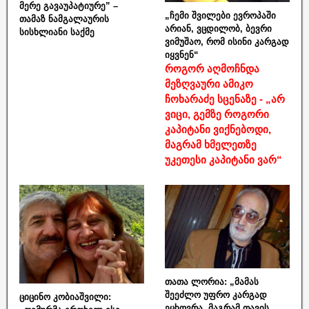
მერე გავაუპატიურე” –
„ჩემი შვილები ევროპაში
თამაზ ნამგალაურის
არიან, ვცდილობ, ბევრი
სისხლიანი საქმე
ვიმუშაო, რომ ისინი კარგად
იყვნენ“
როგორ აღმოჩნდა
მეზღვაური ამიკო
ჩოხარაძე სცენაზე - „არ
ვიცი, გემზე როგორი
კაპიტანი ვიქნებოდი,
მაგრამ ხმელეთზე
უკეთესი კაპიტანი ვარ“
თათა ლორია: „მამას
შეეძლო უფრო კარგად
ციცინო კობიაშვილი:
ეცხოვრა, მაგრამ თავის