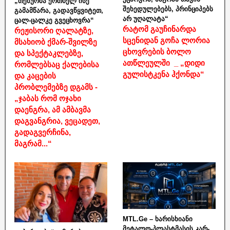
„თემურმა ერთხელ ისე
შეხედულებებს, პრინციპებს
გამამწარა, გადავწყვიტეთ,
არ უღალატა“
ცალ-ცალკე გვეცხოვრა“
რატომ გაუჩინარდა
რეჟისორი ღალატზე,
სცენიდან გოჩა ლორია
მსახიობ ქმარ-შვილზე
ცხოვრების ბოლო
და სპექტაკლებზე,
ათწლეულში _ „დიდი
რომლებსაც ქალებისა
გულისტკენა ჰქონდა“
და კაცების
პრობლემებზე დგამს -
„ჯაბას რომ ოჯახი
დაენგრა, ამ ამბავმა
დაგვანგრია, ვეცადეთ,
გადაგვერჩინა,
მაგრამ...“
MTL.Ge – ხარისხიანი
მეტალო-პლასტმასის კარ-