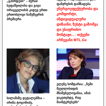
„გპირდები“ – მერაბ
ფანჯრების დამზადება
სეფაშვილისა და გიგი
ენერგოეფექტურობა და
ორაგველიძის კიდევ ერთი
კომფორტი,
ერთობლივი ნამუშევრის
ინდივიდუალური
პრემიერა
დიზაინი, ზუსტი გაზომვა
და უსაფრთხო
მონტაჟი... - თქვენი
არჩევანი MTL.Ge
ელენე ხოშტარია: „ჩემი
მეუღლისთვის
მნიშვნელოვანია, იმას
ვაკეთებდე, რაც
სილამაზე დეტალებშია –
მაინტერესებს“
ირინა ტოგონიძე,