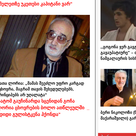
მელეთზე უკეთესი კაპიტანი ვარ“
,,გოგონა ჯერ გავ
გავაუპატიურე” – 
ნამგალაურის სის
ათა ლორია: „მამას შეეძლო უფრო კარგად
ცხოვრა, მაგრამ თავის შეხედულებებს,
რინციპებს არ უღალატა“
ატომ გაუჩინარდა სცენიდან გოჩა
ორია ცხოვრების ბოლო ათწლეულში _
ბერი ნიკოლოზი (
დიდი გულისტკენა ჰქონდა“
მაქარაშვილი) გ