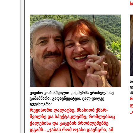
ხ
თ
ე
ციცინო კობიაშვილი: „თემურმა ერთხელ ისე
პ
გამამწარა, გადავწყვიტეთ, ცალ-ცალკე
რ
გვეცხოვრა“
ლ
რეჟისორი ღალატზე, მსახიობ ქმარ-
„
შვილზე და სპექტაკლებზე, რომლებსაც
ქალებისა და კაცების პრობლემებზე
დგამს - „ჯაბას რომ ოჯახი დაენგრა, ამ