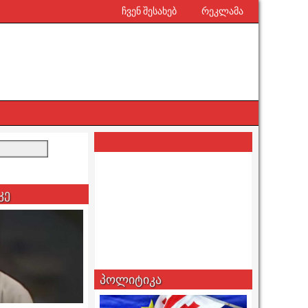
ჩვენ შესახებ
რეკლამა
კე
პოლიტიკა