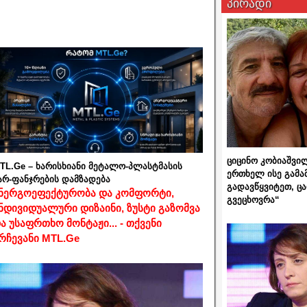
პირადი
ციცინო კობიაშვი
TL.Ge – ხარისხიანი მეტალო-პლასტმასის
ერთხელ ისე გამა
არ-ფანჯრების დამზადება
გადავწყვიტეთ, ც
ნერგოეფექტურობა და კომფორტი,
გვეცხოვრა“
ნდივიდუალური დიზაინი, ზუსტი გაზომვა
ა უსაფრთხო მონტაჟი... - თქვენი
რჩევანი MTL.Ge