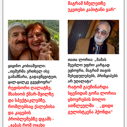
მაგრამ ხმელეთზე
უკეთესი კაპიტანი ვარ“
თათა ლორია: „მამას
შეეძლო უფრო კარგად
ციცინო კობიაშვილი:
ეცხოვრა, მაგრამ თავის
„თემურმა ერთხელ ისე
შეხედულებებს, პრინციპებს
გამამწარა, გადავწყვიტეთ,
არ უღალატა“
ცალ-ცალკე გვეცხოვრა“
რატომ გაუჩინარდა
რეჟისორი ღალატზე,
სცენიდან გოჩა ლორია
მსახიობ ქმარ-შვილზე
ცხოვრების ბოლო
და სპექტაკლებზე,
ათწლეულში _ „დიდი
რომლებსაც ქალებისა
გულისტკენა ჰქონდა“
და კაცების
პრობლემებზე დგამს -
„ჯაბას რომ ოჯახი