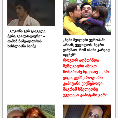
,,გოგონა ჯერ გავგუდე,
მერე გავაუპატიურე” –
„ჩემი შვილები ევროპაში
თამაზ ნამგალაურის
არიან, ვცდილობ, ბევრი
სისხლიანი საქმე
ვიმუშაო, რომ ისინი კარგად
იყვნენ“
როგორ აღმოჩნდა
მეზღვაური ამიკო
ჩოხარაძე სცენაზე - „არ
ვიცი, გემზე როგორი
კაპიტანი ვიქნებოდი,
მაგრამ ხმელეთზე
უკეთესი კაპიტანი ვარ“