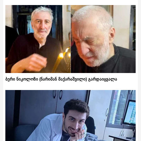
ბერი ნიკოლოზი (ნარიმან მაქარაშვილი) გარდაიცვალა