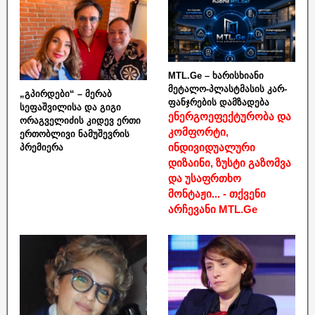
MTL.Ge – ხარისხიანი
მეტალო-პლასტმასის კარ-
„გპირდები“ – მერაბ
ფანჯრების დამზადება
სეფაშვილისა და გიგი
ენერგოეფექტურობა და
ორაგველიძის კიდევ ერთი
კომფორტი,
ერთობლივი ნამუშევრის
ინდივიდუალური
პრემიერა
დიზაინი, ზუსტი გაზომვა
და უსაფრთხო
მონტაჟი... - თქვენი
არჩევანი MTL.Ge