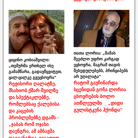
თათა ლორია: „მამას
შეეძლო უფრო კარგად
ციცინო კობიაშვილი:
ეცხოვრა, მაგრამ თავის
„თემურმა ერთხელ ისე
შეხედულებებს, პრინციპებს
გამამწარა, გადავწყვიტეთ,
არ უღალატა“
ცალ-ცალკე გვეცხოვრა“
რატომ გაუჩინარდა
რეჟისორი ღალატზე,
სცენიდან გოჩა ლორია
მსახიობ ქმარ-შვილზე
ცხოვრების ბოლო
და სპექტაკლებზე,
ათწლეულში _ „დიდი
რომლებსაც ქალებისა
გულისტკენა ჰქონდა“
და კაცების
პრობლემებზე დგამს -
„ჯაბას რომ ოჯახი
დაენგრა, ამ ამბავმა
დაგვანგრია, ვეცადეთ,