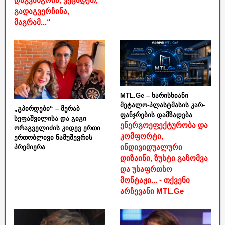
გადაგვერჩინა,
მაგრამ...“
MTL.Ge – ხარისხიანი
მეტალო-პლასტმასის კარ-
„გპირდები“ – მერაბ
ფანჯრების დამზადება
სეფაშვილისა და გიგი
ენერგოეფექტურობა და
ორაგველიძის კიდევ ერთი
კომფორტი,
ერთობლივი ნამუშევრის
ინდივიდუალური
პრემიერა
დიზაინი, ზუსტი გაზომვა
და უსაფრთხო
მონტაჟი... - თქვენი
არჩევანი MTL.Ge