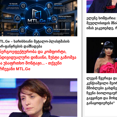
ელენე ხოშტარია: 
მეუღლისთვის მნი
იმას ვაკეთებდე, 
TL.Ge – ხარისხიანი მეტალო-პლასტმასის
არ-ფანჯრების დამზადება
ნერგოეფექტურობა და კომფორტი,
ნდივიდუალური დიზაინი, ზუსტი გაზომვა
ა უსაფრთხო მონტაჟი... - თქვენი
რჩევანი MTL.Ge
ლევან წვერავა და
კენჭიაშვილი მეო
მშობლები გახდნენ
ჩვენი ბიოლოგიურ
გავყინეთ და მოხ
განაყოფიერება“