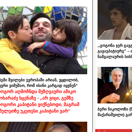
,,გოგონა ჯერ გავ
გავაუპატიურე” – 
ნამგალაურის სის
ჩემი შვილები ევროპაში არიან, ვცდილობ,
ევრი ვიმუშაო, რომ ისინი კარგად იყვნენ“
ოგორ აღმოჩნდა მეზღვაური ამიკო
ოხარაძე სცენაზე - „არ ვიცი, გემზე
ოგორი კაპიტანი ვიქნებოდი, მაგრამ
ბერი ნიკოლოზი (
მელეთზე უკეთესი კაპიტანი ვარ“
მაქარაშვილი) გ