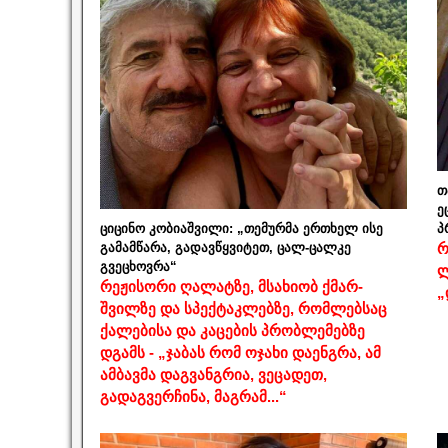
თ
ე
ციცინო კობიაშვილი: „თემურმა ერთხელ ისე
პ
გამამწარა, გადავწყვიტეთ, ცალ-ცალკე
რ
გვეცხოვრა“
ლ
რეჟისორი ღალატზე, მსახიობ ქმარ-
„
შვილზე და სპექტაკლებზე, რომლებსაც
ქალებისა და კაცების პრობლემებზე
დგამს - „ჯაბას რომ ოჯახი დაენგრა, ამ
ამბავმა დაგვანგრია, ვეცადეთ,
გადაგვერჩინა, მაგრამ...“