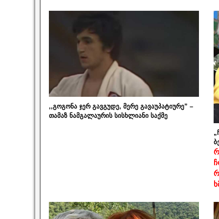
,,გოგონა ჯერ გავგუდე, მერე გავაუპატიურე” –
თამაზ ნამგალაურის სისხლიანი საქმე
„
ბ
რ
ჩ
რ
ხ