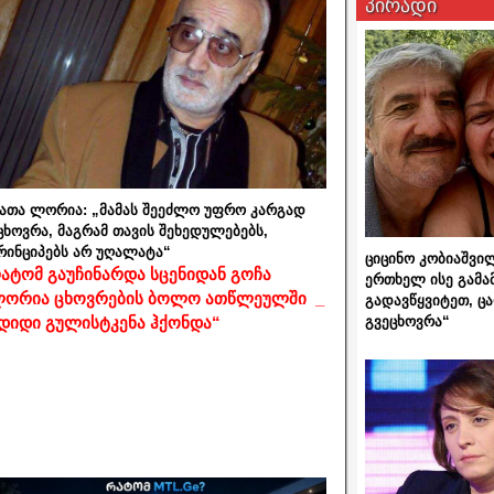
პირადი
ათა ლორია: „მამას შეეძლო უფრო კარგად
ცხოვრა, მაგრამ თავის შეხედულებებს,
რინციპებს არ უღალატა“
ციცინო კობიაშვი
ატომ გაუჩინარდა სცენიდან გოჩა
ერთხელ ისე გამა
ორია ცხოვრების ბოლო ათწლეულში _
გადავწყვიტეთ, ც
გვეცხოვრა“
დიდი გულისტკენა ჰქონდა“