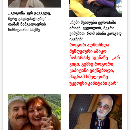
,,გოგონა ჯერ გავგუდე,
მერე გავაუპატიურე” –
„ჩემი შვილები ევროპაში
თამაზ ნამგალაურის
არიან, ვცდილობ, ბევრი
სისხლიანი საქმე
ვიმუშაო, რომ ისინი კარგად
იყვნენ“
როგორ აღმოჩნდა
მეზღვაური ამიკო
ჩოხარაძე სცენაზე - „არ
ვიცი, გემზე როგორი
კაპიტანი ვიქნებოდი,
მაგრამ ხმელეთზე
უკეთესი კაპიტანი ვარ“