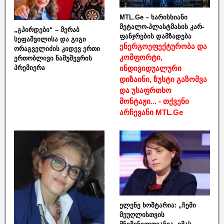
MTL.Ge – ხარისხიანი
მეტალო-პლასტმასის კარ-
„გპირდები“ – მერაბ
ფანჯრების დამზადება
სეფაშვილისა და გიგი
ენერგოეფექტურობა და
ორაგველიძის კიდევ ერთი
კომფორტი,
ერთობლივი ნამუშევრის
ინდივიდუალური
პრემიერა
დიზაინი, ზუსტი გაზომვა
და უსაფრთხო
მონტაჟი... - თქვენი
არჩევანი MTL.Ge
ელენე ხოშტარია: „ჩემი
მეუღლისთვის