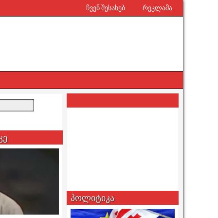
ჩვენ შესახებ
რეკლამა
კე
პოლიტიკა