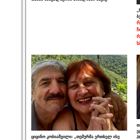
„
ბ
რ
ჩ
რ
ხ
თ
ე
ციცინო კობიაშვილი: „თემურმა ერთხელ ისე
პ