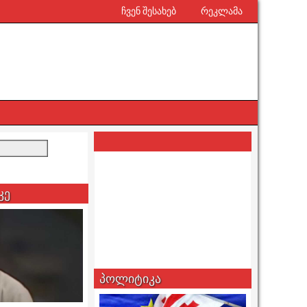
ჩვენ შესახებ
რეკლამა
კე
პოლიტიკა