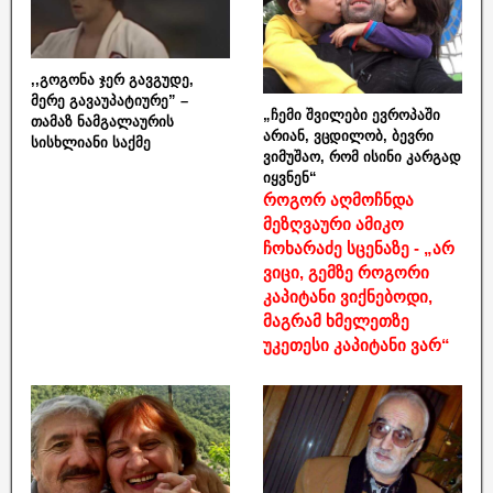
,,გოგონა ჯერ გავგუდე,
მერე გავაუპატიურე” –
„ჩემი შვილები ევროპაში
თამაზ ნამგალაურის
არიან, ვცდილობ, ბევრი
სისხლიანი საქმე
ვიმუშაო, რომ ისინი კარგად
იყვნენ“
როგორ აღმოჩნდა
მეზღვაური ამიკო
ჩოხარაძე სცენაზე - „არ
ვიცი, გემზე როგორი
კაპიტანი ვიქნებოდი,
მაგრამ ხმელეთზე
უკეთესი კაპიტანი ვარ“