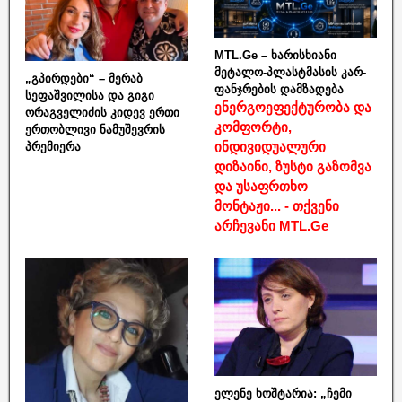
MTL.Ge – ხარისხიანი
მეტალო-პლასტმასის კარ-
„გპირდები“ – მერაბ
ფანჯრების დამზადება
სეფაშვილისა და გიგი
ენერგოეფექტურობა და
ორაგველიძის კიდევ ერთი
კომფორტი,
ერთობლივი ნამუშევრის
ინდივიდუალური
პრემიერა
დიზაინი, ზუსტი გაზომვა
და უსაფრთხო
მონტაჟი... - თქვენი
არჩევანი MTL.Ge
ელენე ხოშტარია: „ჩემი