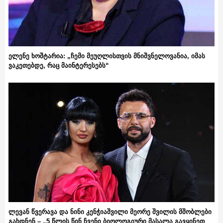
ელენე ხოშტარია: „ჩემი მეუღლისთვის მნიშვნელოვანია, იმას
ვაკეთებდე, რაც მაინტერესებს“
ლევან წვერავა და ნინი კენჭიაშვილი მეორე შვილის მშობლები
გახდნენ – „5 წლის წინ ჩვენი ბიოლოგიური მასალა გავყინეთ