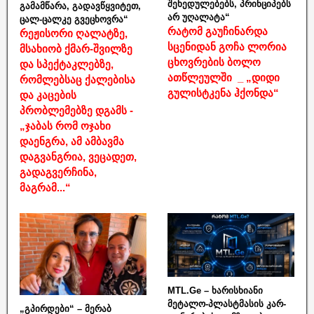
შეხედულებებს, პრინციპებს
გამამწარა, გადავწყვიტეთ,
არ უღალატა“
ცალ-ცალკე გვეცხოვრა“
რატომ გაუჩინარდა
რეჟისორი ღალატზე,
სცენიდან გოჩა ლორია
მსახიობ ქმარ-შვილზე
ცხოვრების ბოლო
და სპექტაკლებზე,
ათწლეულში _ „დიდი
რომლებსაც ქალებისა
გულისტკენა ჰქონდა“
და კაცების
პრობლემებზე დგამს -
„ჯაბას რომ ოჯახი
დაენგრა, ამ ამბავმა
დაგვანგრია, ვეცადეთ,
გადაგვერჩინა,
მაგრამ...“
MTL.Ge – ხარისხიანი
მეტალო-პლასტმასის კარ-
„გპირდები“ – მერაბ