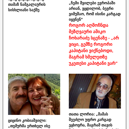
„ჩემი შვილები ევროპაში
თამაზ ნამგალაურის
არიან, ვცდილობ, ბევრი
სისხლიანი საქმე
ვიმუშაო, რომ ისინი კარგად
იყვნენ“
როგორ აღმოჩნდა
მეზღვაური ამიკო
ჩოხარაძე სცენაზე - „არ
ვიცი, გემზე როგორი
კაპიტანი ვიქნებოდი,
მაგრამ ხმელეთზე
უკეთესი კაპიტანი ვარ“
თათა ლორია: „მამას
შეეძლო უფრო კარგად
ციცინო კობიაშვილი:
ეცხოვრა, მაგრამ თავის
„თემურმა ერთხელ ისე