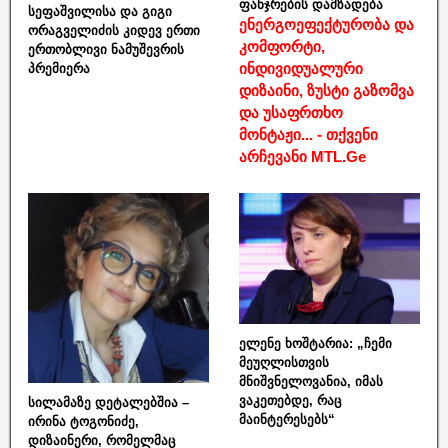
ფანჯრების დამზადება
სეფაშვილისა და გიგი
ენერგოეფექტურობა და
ორაგველიძის კიდევ ერთი
კომფორტი,
ერთობლივი ნამუშევრის
ინდივიდუალური
პრემიერა
დიზაინი, ზუსტი გაზომვა
და უსაფრთხო
მონტაჟი... - თქვენი
არჩევანი MTL.Ge
ელენე ხოშტარია: „ჩემი
მეუღლისთვის
მნიშვნელოვანია, იმას
ვაკეთებდე, რაც
სილამაზე დეტალებშია –
მაინტერესებს“
ირინა ტოგონიძე,
დიზაინერი, რომელმაც