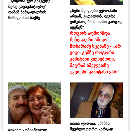
,,გოგონა ჯერ გავგუდე,
მერე გავაუპატიურე” –
„ჩემი შვილები ევროპაში
თამაზ ნამგალაურის
არიან, ვცდილობ, ბევრი
სისხლიანი საქმე
ვიმუშაო, რომ ისინი კარგად
იყვნენ“
როგორ აღმოჩნდა
მეზღვაური ამიკო
ჩოხარაძე სცენაზე - „არ
ვიცი, გემზე როგორი
კაპიტანი ვიქნებოდი,
მაგრამ ხმელეთზე
უკეთესი კაპიტანი ვარ“
თათა ლორია: „მამას
შეეძლო უფრო კარგად
ციცინო კობიაშვილი: