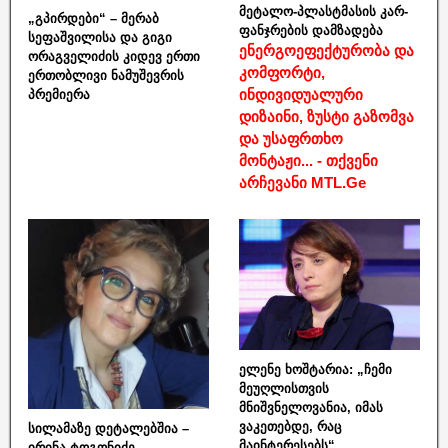
მეტალო-პლასტმასის კარ-
„გპირდები“ – მერაბ
ფანჯრების დამზადება
სეფაშვილისა და გიგი
ენერგოეფექტურობა და
ორაგველიძის კიდევ ერთი
კომფორტი,
ერთობლივი ნამუშევრის
ინდივიდუალური
პრემიერა
დიზაინი, ზუსტი გაზომვა
და უსაფრთხო
მონტაჟი... - თქვენი
არჩევანი MTL.Ge
ელენე ხოშტარია: „ჩემი
მეუღლისთვის
მნიშვნელოვანია, იმას
ვაკეთებდე, რაც
სილამაზე დეტალებშია –
მაინტერესებს“
ირინა ტოგონიძე,