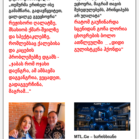
ეცხოვრა, მაგრამ თავის
„თემურმა ერთხელ ისე
შეხედულებებს, პრინციპებს
გამამწარა, გადავწყვიტეთ,
არ უღალატა“
ცალ-ცალკე გვეცხოვრა“
რატომ გაუჩინარდა
რეჟისორი ღალატზე,
სცენიდან გოჩა ლორია
მსახიობ ქმარ-შვილზე
ცხოვრების ბოლო
და სპექტაკლებზე,
ათწლეულში _ „დიდი
რომლებსაც ქალებისა
გულისტკენა ჰქონდა“
და კაცების
პრობლემებზე დგამს -
„ჯაბას რომ ოჯახი
დაენგრა, ამ ამბავმა
დაგვანგრია, ვეცადეთ,
გადაგვერჩინა,
მაგრამ...“
MTL.Ge – ხარისხიანი