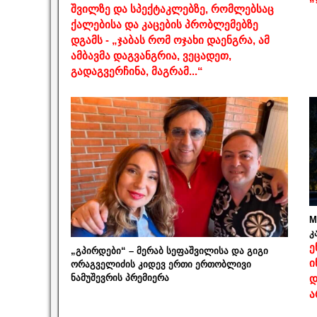
შვილზე და სპექტაკლებზე, რომლებსაც
ქალებისა და კაცების პრობლემებზე
დგამს - „ჯაბას რომ ოჯახი დაენგრა, ამ
ამბავმა დაგვანგრია, ვეცადეთ,
გადაგვერჩინა, მაგრამ...“
M
კ
ე
„გპირდები“ – მერაბ სეფაშვილისა და გიგი
ი
ორაგველიძის კიდევ ერთი ერთობლივი
ნამუშევრის პრემიერა
დ
ა