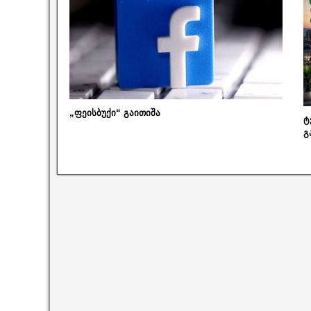
„ფეისბუქი“ გაითიშა
ტ
გ