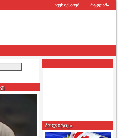
ჩვენ შესახებ
რეკლამა
კე
პოლიტიკა