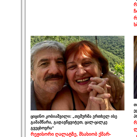
რ
ჩ
რ
ხ
თ
ე
ციცინო კობიაშვილი: „თემურმა ერთხელ ისე
პ
გამამწარა, გადავწყვიტეთ, ცალ-ცალკე
რ
გვეცხოვრა“
ლ
რეჟისორი ღალატზე, მსახიობ ქმარ-
„