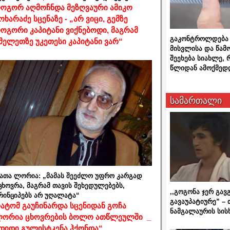
ოგორ აღმოჩნდა მეზღვაური ამიკო
ოხარაძე სცენაზე - „არ ვიცი, გემზე
ოგორი კაპიტანი ვიქნებოდი, მაგრამ
გაკონტროლდება 
მელეთზე უკეთესი კაპიტანი ვარ“
მისვლისა და წამ
შეეხება სიახლე,
წლიდან ამოქმედ
სამართალი
ათა ლორია: „მამას შეეძლო უფრო კარგად
ცხოვრა, მაგრამ თავის შეხედულებებს,
,,გოგონა ჯერ გავ
რინციპებს არ უღალატა“
გავაუპატიურე” – 
ატომ გაუჩინარდა სცენიდან გოჩა
ნამგალაურის სის
ორია ცხოვრების ბოლო ათწლეულში _
დიდი გულისტკენა ჰქონდა“