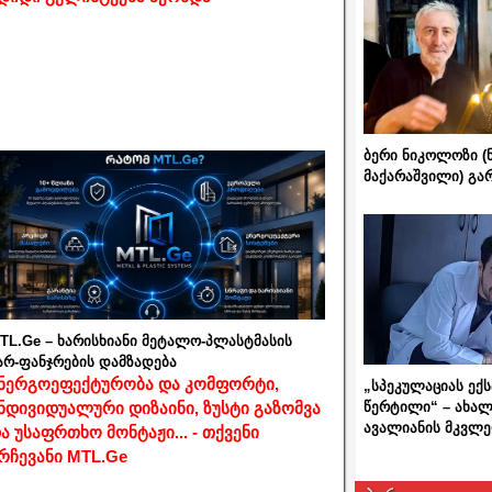
ბერი ნიკოლოზი (
მაქარაშვილი) გ
TL.Ge – ხარისხიანი მეტალო-პლასტმასის
არ-ფანჯრების დამზადება
ნერგოეფექტურობა და კომფორტი,
„სპეკულაციას ექ
წერტილი“ – ახალ
ნდივიდუალური დიზაინი, ზუსტი გაზომვა
ავალიანის მკვლე
ა უსაფრთხო მონტაჟი... - თქვენი
რჩევანი MTL.Ge