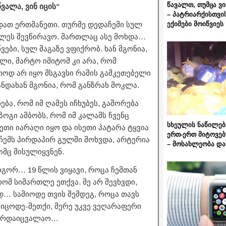
წავალთ, თუმცა ვ
ვალა, ვინ იცის“
– პატრიარქისთვი
ექიმები მოიწვიეს
რდათ ერთმანეთი. თურმე დედაჩემი სულ
ცხლეს შევწირავო. მართლაც ასე მოხდა…
ვები, სულ მაგაზე ვფიქრობ. ხან მგონია,
ლი, მარტო იმიტომ კი არა, რომ
თოდ არ იყო მსგავსი რამის გამკეთებელი
ანდახან მგონია, რომ განზრახ მოკლა.
ება, რომ იმ ღამეს იჩხუბეს, გაშორება
ზოგი ამბობს, რომ იმ კალამს ჩვენც
სხეულის ნაწილებ
ეთი იარაღი იყო და ისეთი პატარა ტყვია
ერთ-ერთ მიტოვებ
აჩემს პირდაპირ გულში მოხვდა, არტერია
– მოსახლეობა და
ომც მისულიყვნენ.
ოგორ… 19 წლის ვიყავი, როცა ჩემთან
ომ სიმართლე ეთქვა. მე არ შევხვდი,
ად… სამიოდე თვის შემდეგ, როცა თავს
ვიცოდე-მეთქი, მერე უკვე ვეღარაფერი
 გარდაიცვალაო…