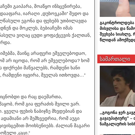
აჩემი გაიპარა, მოაწყო ინსცენირება,
ადააფარა, იარაღი „დუხოვკაში“ შედო და
გულწასული ეგონა და ფეხებს უთბილავდა
გაკონტროლდება 
ნენ და მოკლეს, ბებიაჩემი იმას
მისვლისა და წამ
შეეხება სიახლე,
წასულა ვიღაც ცუდი ყოფაქცევის ქალთან,
წლიდან ამოქმედ
არდა.
ექიმებმა, მაინც არაფერი ეშველებოდაო,
სამართალი
ხომ არ იცოდა, რომ არ ეშველებოდა? ხომ
ს ფიქრები მაწვალებს, რამდენი ხანი
ს, რამდენი იყვირა, შველას ითხოვდა…“
ვიცნობდი და რაც დაემართა,
მაყობ, რომ გია ფერაძის შვილი ვარ.
 ყველა ფეხის ნაბიჯზე მხვდებიან და
,,გოგონა ჯერ გავ
ადამიანი არ შემხვედრია, რომ აუგი
გავაუპატიურე” – 
ნამგალაურის სის
ტივისცემით მოიხსენიებს. ძალიან მაგარი
იოზული კაცი.“