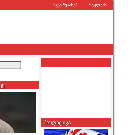
ჩვენ შესახებ
რეკლამა
კე
პოლიტიკა