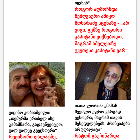
იყვნენ“
როგორ აღმოჩნდა
მეზღვაური ამიკო
ჩოხარაძე სცენაზე - „არ
ვიცი, გემზე როგორი
კაპიტანი ვიქნებოდი,
მაგრამ ხმელეთზე
უკეთესი კაპიტანი ვარ“
თათა ლორია: „მამას
შეეძლო უფრო კარგად
ციცინო კობიაშვილი:
ეცხოვრა, მაგრამ თავის
„თემურმა ერთხელ ისე
შეხედულებებს, პრინციპებს
გამამწარა, გადავწყვიტეთ,
არ უღალატა“
ცალ-ცალკე გვეცხოვრა“
რატომ გაუჩინარდა
რეჟისორი ღალატზე,