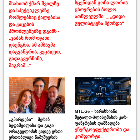
სცენიდან გოჩა ლორია
მსახიობ ქმარ-შვილზე
ცხოვრების ბოლო
და სპექტაკლებზე,
ათწლეულში _ „დიდი
რომლებსაც ქალებისა
გულისტკენა ჰქონდა“
და კაცების
პრობლემებზე დგამს -
„ჯაბას რომ ოჯახი
დაენგრა, ამ ამბავმა
დაგვანგრია, ვეცადეთ,
გადაგვერჩინა,
მაგრამ...“
MTL.Ge – ხარისხიანი
მეტალო-პლასტმასის კარ-
„გპირდები“ – მერაბ
ფანჯრების დამზადება
სეფაშვილისა და გიგი
ენერგოეფექტურობა და
ორაგველიძის კიდევ ერთი
კომფორტი,
ერთობლივი ნამუშევრის