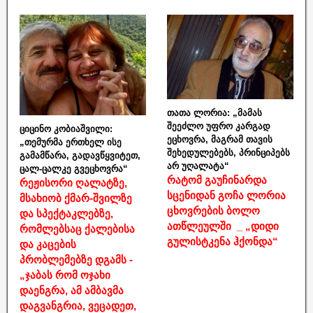
თათა ლორია: „მამას
შეეძლო უფრო კარგად
ციცინო კობიაშვილი:
ეცხოვრა, მაგრამ თავის
„თემურმა ერთხელ ისე
შეხედულებებს, პრინციპებს
გამამწარა, გადავწყვიტეთ,
არ უღალატა“
ცალ-ცალკე გვეცხოვრა“
რატომ გაუჩინარდა
რეჟისორი ღალატზე,
სცენიდან გოჩა ლორია
მსახიობ ქმარ-შვილზე
ცხოვრების ბოლო
და სპექტაკლებზე,
ათწლეულში _ „დიდი
რომლებსაც ქალებისა
გულისტკენა ჰქონდა“
და კაცების
პრობლემებზე დგამს -
„ჯაბას რომ ოჯახი
დაენგრა, ამ ამბავმა
დაგვანგრია, ვეცადეთ,