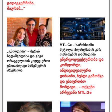
გადაგვერჩინა,
მაგრამ...“
MTL.Ge – ხარისხიანი
მეტალო-პლასტმასის კარ-
„გპირდები“ – მერაბ
ფანჯრების დამზადება
სეფაშვილისა და გიგი
ენერგოეფექტურობა და
ორაგველიძის კიდევ ერთი
კომფორტი,
ერთობლივი ნამუშევრის
ინდივიდუალური
პრემიერა
დიზაინი, ზუსტი გაზომვა
და უსაფრთხო
მონტაჟი... - თქვენი
არჩევანი MTL.Ge