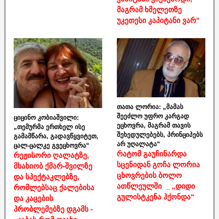
მაგრამ ხმელეთზე
უკეთესი კაპიტანი ვარ“
თათა ლორია: „მამას
შეეძლო უფრო კარგად
ციცინო კობიაშვილი:
ეცხოვრა, მაგრამ თავის
„თემურმა ერთხელ ისე
შეხედულებებს, პრინციპებს
გამამწარა, გადავწყვიტეთ,
არ უღალატა“
ცალ-ცალკე გვეცხოვრა“
რატომ გაუჩინარდა
რეჟისორი ღალატზე,
სცენიდან გოჩა ლორია
მსახიობ ქმარ-შვილზე
ცხოვრების ბოლო
და სპექტაკლებზე,
ათწლეულში _ „დიდი
რომლებსაც ქალებისა
გულისტკენა ჰქონდა“
და კაცების
პრობლემებზე დგამს -