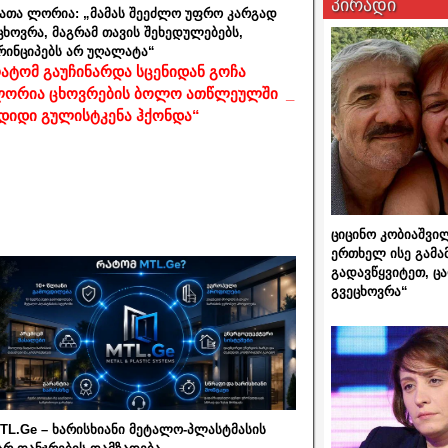
პირადი
ათა ლორია: „მამას შეეძლო უფრო კარგად
ცხოვრა, მაგრამ თავის შეხედულებებს,
რინციპებს არ უღალატა“
ატომ გაუჩინარდა სცენიდან გოჩა
ორია ცხოვრების ბოლო ათწლეულში _
დიდი გულისტკენა ჰქონდა“
ციცინო კობიაშვი
ერთხელ ისე გამა
გადავწყვიტეთ, ც
გვეცხოვრა“
TL.Ge – ხარისხიანი მეტალო-პლასტმასის