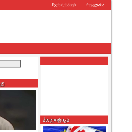
ჩვენ შესახებ
რეკლამა
კე
პოლიტიკა