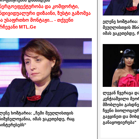
არ-ფანჯრების დამზადება
ნერგოეფექტურობა და კომფორტი,
ნდივიდუალური დიზაინი, ზუსტი გაზომვა
ა უსაფრთხო მონტაჟი... - თქვენი
ელენე ხოშტარია: 
რჩევანი MTL.Ge
მეუღლისთვის მნი
იმას ვაკეთებდე, 
ლევან წვერავა და
კენჭიაშვილი მეო
მშობლები გახდნენ
ჩვენი ბიოლოგიურ
ლენე ხოშტარია: „ჩემი მეუღლისთვის
გავყინეთ და მოხ
ნიშვნელოვანია, იმას ვაკეთებდე, რაც
განაყოფიერება“
აინტერესებს“