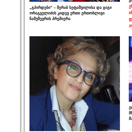
კ
ე
„გპირდები“ – მერაბ სეფაშვილისა და გიგი
ი
ორაგველიძის კიდევ ერთი ერთობლივი
ნამუშევრის პრემიერა
დ
ა
ე
მ
მ