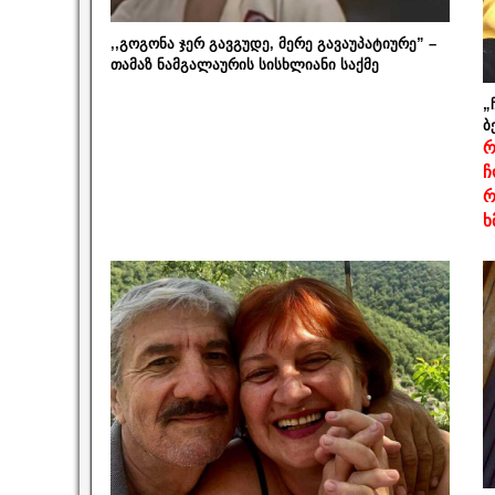
,,გოგონა ჯერ გავგუდე, მერე გავაუპატიურე” –
თამაზ ნამგალაურის სისხლიანი საქმე
„
ბ
რ
ჩ
რ
ხ