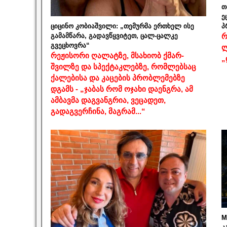
თ
ე
ციცინო კობიაშვილი: „თემურმა ერთხელ ისე
პ
გამამწარა, გადავწყვიტეთ, ცალ-ცალკე
რ
გვეცხოვრა“
ლ
რეჟისორი ღალატზე, მსახიობ ქმარ-
„
შვილზე და სპექტაკლებზე, რომლებსაც
ქალებისა და კაცების პრობლემებზე
დგამს - „ჯაბას რომ ოჯახი დაენგრა, ამ
ამბავმა დაგვანგრია, ვეცადეთ,
გადაგვერჩინა, მაგრამ...“
M