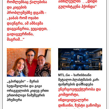
ათწლეულში _ „დიდი
რომლებსაც ქალებისა
გულისტკენა ჰქონდა“
და კაცების
პრობლემებზე დგამს -
„ჯაბას რომ ოჯახი
დაენგრა, ამ ამბავმა
დაგვანგრია, ვეცადეთ,
გადაგვერჩინა,
მაგრამ...“
MTL.Ge – ხარისხიანი
მეტალო-პლასტმასის კარ-
„გპირდები“ – მერაბ
ფანჯრების დამზადება
სეფაშვილისა და გიგი
ენერგოეფექტურობა და
ორაგველიძის კიდევ ერთი
კომფორტი,
ერთობლივი ნამუშევრის
ინდივიდუალური
პრემიერა
დიზაინი, ზუსტი გაზომვა