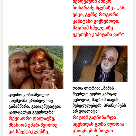
მეზღვაური ამიკო
ჩოხარაძე სცენაზე - „არ
ვიცი, გემზე როგორი
კაპიტანი ვიქნებოდი,
მაგრამ ხმელეთზე
უკეთესი კაპიტანი ვარ“
თათა ლორია: „მამას
შეეძლო უფრო კარგად
ციცინო კობიაშვილი:
ეცხოვრა, მაგრამ თავის
„თემურმა ერთხელ ისე
შეხედულებებს, პრინციპებს
გამამწარა, გადავწყვიტეთ,
არ უღალატა“
ცალ-ცალკე გვეცხოვრა“
რატომ გაუჩინარდა
რეჟისორი ღალატზე,
სცენიდან გოჩა ლორია
მსახიობ ქმარ-შვილზე
ცხოვრების ბოლო
და სპექტაკლებზე,