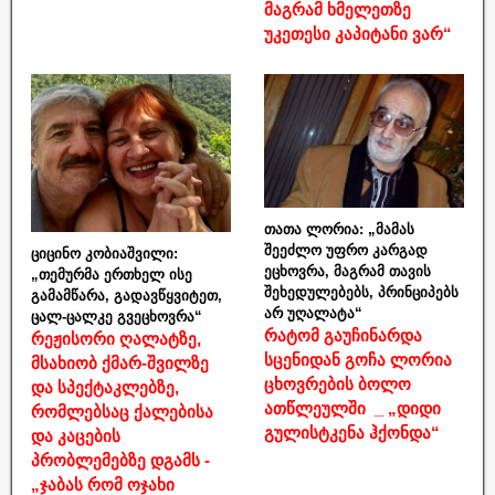
მაგრამ ხმელეთზე
უკეთესი კაპიტანი ვარ“
თათა ლორია: „მამას
შეეძლო უფრო კარგად
ციცინო კობიაშვილი:
ეცხოვრა, მაგრამ თავის
„თემურმა ერთხელ ისე
შეხედულებებს, პრინციპებს
გამამწარა, გადავწყვიტეთ,
არ უღალატა“
ცალ-ცალკე გვეცხოვრა“
რატომ გაუჩინარდა
რეჟისორი ღალატზე,
სცენიდან გოჩა ლორია
მსახიობ ქმარ-შვილზე
ცხოვრების ბოლო
და სპექტაკლებზე,
ათწლეულში _ „დიდი
რომლებსაც ქალებისა
გულისტკენა ჰქონდა“
და კაცების
პრობლემებზე დგამს -
„ჯაბას რომ ოჯახი