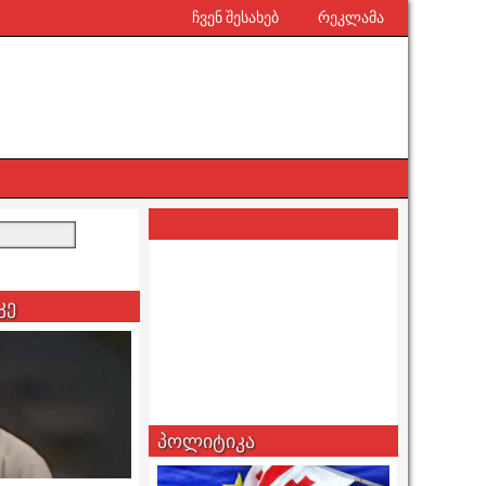
ჩვენ შესახებ
რეკლამა
კე
პოლიტიკა