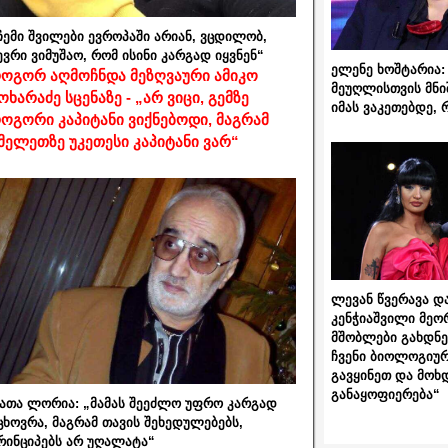
ჩემი შვილები ევროპაში არიან, ვცდილობ,
ევრი ვიმუშაო, რომ ისინი კარგად იყვნენ“
ელენე ხოშტარია: 
ოგორ აღმოჩნდა მეზღვაური ამიკო
მეუღლისთვის მნი
ოხარაძე სცენაზე - „არ ვიცი, გემზე
იმას ვაკეთებდე, 
ოგორი კაპიტანი ვიქნებოდი, მაგრამ
მელეთზე უკეთესი კაპიტანი ვარ“
ლევან წვერავა და
კენჭიაშვილი მეო
მშობლები გახდნენ
ჩვენი ბიოლოგიურ
გავყინეთ და მოხ
განაყოფიერება“
ათა ლორია: „მამას შეეძლო უფრო კარგად
ცხოვრა, მაგრამ თავის შეხედულებებს,
რინციპებს არ უღალატა“