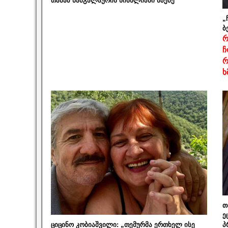
თამაზ ნამგალაურის სისხლიანი საქმე
„
ბ
რ
ჩ
რ
ხ
თ
ე
ციცინო კობიაშვილი: „თემურმა ერთხელ ისე
პ