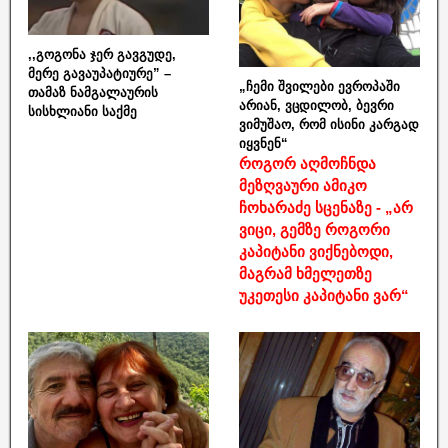
,,გოგონა ჯერ გავგუდე,
მერე გავაუპატიურე” –
„ჩემი შვილები ევროპაში
თამაზ ნამგალაურის
არიან, ვცდილობ, ბევრი
სისხლიანი საქმე
ვიმუშაო, რომ ისინი კარგად
იყვნენ“
როგორ აღმოჩნდა
მეზღვაური ამიკო
ჩოხარაძე სცენაზე - „არ
ვიცი, გემზე როგორი
კაპიტანი ვიქნებოდი,
მაგრამ ხმელეთზე
უკეთესი კაპიტანი ვარ“