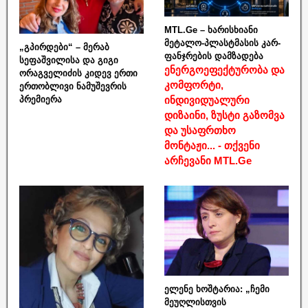
MTL.Ge – ხარისხიანი
მეტალო-პლასტმასის კარ-
„გპირდები“ – მერაბ
ფანჯრების დამზადება
სეფაშვილისა და გიგი
ენერგოეფექტურობა და
ორაგველიძის კიდევ ერთი
კომფორტი,
ერთობლივი ნამუშევრის
ინდივიდუალური
პრემიერა
დიზაინი, ზუსტი გაზომვა
და უსაფრთხო
მონტაჟი... - თქვენი
არჩევანი MTL.Ge
ელენე ხოშტარია: „ჩემი
მეუღლისთვის