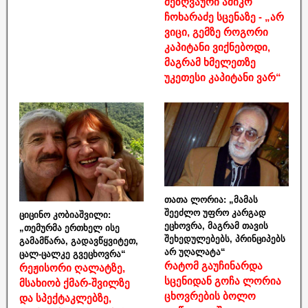
მეზღვაური ამიკო
ჩოხარაძე სცენაზე - „არ
ვიცი, გემზე როგორი
კაპიტანი ვიქნებოდი,
მაგრამ ხმელეთზე
უკეთესი კაპიტანი ვარ“
თათა ლორია: „მამას
შეეძლო უფრო კარგად
ციცინო კობიაშვილი:
ეცხოვრა, მაგრამ თავის
„თემურმა ერთხელ ისე
შეხედულებებს, პრინციპებს
გამამწარა, გადავწყვიტეთ,
არ უღალატა“
ცალ-ცალკე გვეცხოვრა“
რატომ გაუჩინარდა
რეჟისორი ღალატზე,
სცენიდან გოჩა ლორია
მსახიობ ქმარ-შვილზე
ცხოვრების ბოლო
და სპექტაკლებზე,