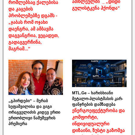
ათწლეულში _ „დიდი
რომლებსაც ქალებისა
გულისტკენა ჰქონდა“
და კაცების
პრობლემებზე დგამს -
„ჯაბას რომ ოჯახი
დაენგრა, ამ ამბავმა
დაგვანგრია, ვეცადეთ,
გადაგვერჩინა,
მაგრამ...“
MTL.Ge – ხარისხიანი
მეტალო-პლასტმასის კარ-
„გპირდები“ – მერაბ
ფანჯრების დამზადება
სეფაშვილისა და გიგი
ენერგოეფექტურობა და
ორაგველიძის კიდევ ერთი
კომფორტი,
ერთობლივი ნამუშევრის
ინდივიდუალური
პრემიერა
დიზაინი, ზუსტი გაზომვა