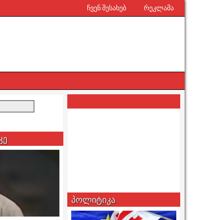
ჩვენ შესახებ
რეკლამა
კე
პოლიტიკა