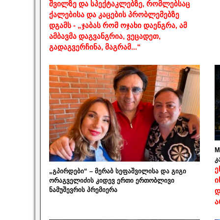
შვილზე და სპექტაკლებზე, რომლებსაც
ქალებისა და კაცების პრობლემებზე
დგამს - „ჯაბას რომ ოჯახი დაენგრა, ამ
ამბავმა დაგვანგრია, ვეცადეთ,
გადაგვერჩინა, მაგრამ...“
M
კ
ე
„გპირდები“ – მერაბ სეფაშვილისა და გიგი
ი
ორაგველიძის კიდევ ერთი ერთობლივი
ნამუშევრის პრემიერა
დ
ა