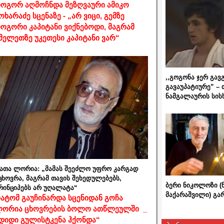
ოგორ აღმოჩნდა მეზღვაური ამიკო
ოხარაძე სცენაზე - „არ ვიცი, გემზე
ოგორი კაპიტანი ვიქნებოდი, მაგრამ
მელეთზე უკეთესი კაპიტანი ვარ“
,,გოგონა ჯერ გავ
გავაუპატიურე” – 
ნამგალაურის სის
ათა ლორია: „მამას შეეძლო უფრო კარგად
ცხოვრა, მაგრამ თავის შეხედულებებს,
ბერი ნიკოლოზი (
რინციპებს არ უღალატა“
მაქარაშვილი) გ
ატომ გაუჩინარდა სცენიდან გოჩა
ორია ცხოვრების ბოლო ათწლეულში _
დიდი გულისტკენა ჰქონდა“