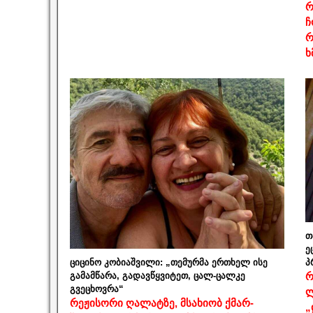
რ
ჩ
რ
ხ
თ
ე
ციცინო კობიაშვილი: „თემურმა ერთხელ ისე
პ
გამამწარა, გადავწყვიტეთ, ცალ-ცალკე
რ
გვეცხოვრა“
ლ
რეჟისორი ღალატზე, მსახიობ ქმარ-
„