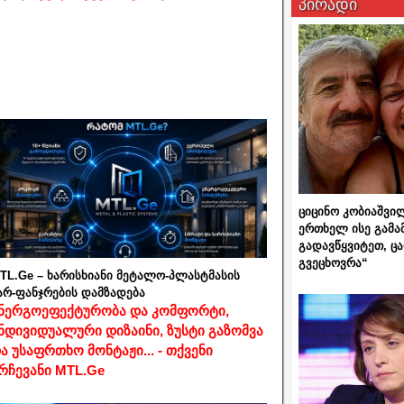
პირადი
ციცინო კობიაშვი
ერთხელ ისე გამა
გადავწყვიტეთ, ც
გვეცხოვრა“
TL.Ge – ხარისხიანი მეტალო-პლასტმასის
არ-ფანჯრების დამზადება
ნერგოეფექტურობა და კომფორტი,
ნდივიდუალური დიზაინი, ზუსტი გაზომვა
ა უსაფრთხო მონტაჟი... - თქვენი
რჩევანი MTL.Ge