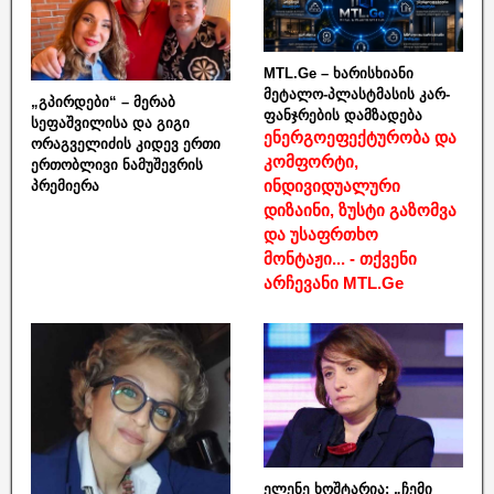
MTL.Ge – ხარისხიანი
მეტალო-პლასტმასის კარ-
„გპირდები“ – მერაბ
ფანჯრების დამზადება
სეფაშვილისა და გიგი
ენერგოეფექტურობა და
ორაგველიძის კიდევ ერთი
კომფორტი,
ერთობლივი ნამუშევრის
ინდივიდუალური
პრემიერა
დიზაინი, ზუსტი გაზომვა
და უსაფრთხო
მონტაჟი... - თქვენი
არჩევანი MTL.Ge
ელენე ხოშტარია: „ჩემი