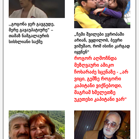
,,გოგონა ჯერ გავგუდე,
მერე გავაუპატიურე” –
„ჩემი შვილები ევროპაში
თამაზ ნამგალაურის
არიან, ვცდილობ, ბევრი
სისხლიანი საქმე
ვიმუშაო, რომ ისინი კარგად
იყვნენ“
როგორ აღმოჩნდა
მეზღვაური ამიკო
ჩოხარაძე სცენაზე - „არ
ვიცი, გემზე როგორი
კაპიტანი ვიქნებოდი,
მაგრამ ხმელეთზე
უკეთესი კაპიტანი ვარ“