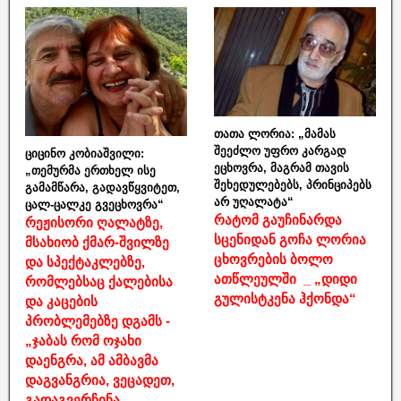
თათა ლორია: „მამას
შეეძლო უფრო კარგად
ციცინო კობიაშვილი:
ეცხოვრა, მაგრამ თავის
„თემურმა ერთხელ ისე
შეხედულებებს, პრინციპებს
გამამწარა, გადავწყვიტეთ,
არ უღალატა“
ცალ-ცალკე გვეცხოვრა“
რატომ გაუჩინარდა
რეჟისორი ღალატზე,
სცენიდან გოჩა ლორია
მსახიობ ქმარ-შვილზე
ცხოვრების ბოლო
და სპექტაკლებზე,
ათწლეულში _ „დიდი
რომლებსაც ქალებისა
გულისტკენა ჰქონდა“
და კაცების
პრობლემებზე დგამს -
„ჯაბას რომ ოჯახი
დაენგრა, ამ ამბავმა
დაგვანგრია, ვეცადეთ,
გადაგვერჩინა,