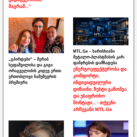
მაგრამ...“
MTL.Ge – ხარისხიანი
მეტალო-პლასტმასის კარ-
„გპირდები“ – მერაბ
ფანჯრების დამზადება
სეფაშვილისა და გიგი
ენერგოეფექტურობა და
ორაგველიძის კიდევ ერთი
კომფორტი,
ერთობლივი ნამუშევრის
ინდივიდუალური
პრემიერა
დიზაინი, ზუსტი გაზომვა
და უსაფრთხო
მონტაჟი... - თქვენი
არჩევანი MTL.Ge