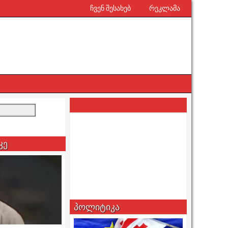
ჩვენ შესახებ
რეკლამა
კე
პოლიტიკა