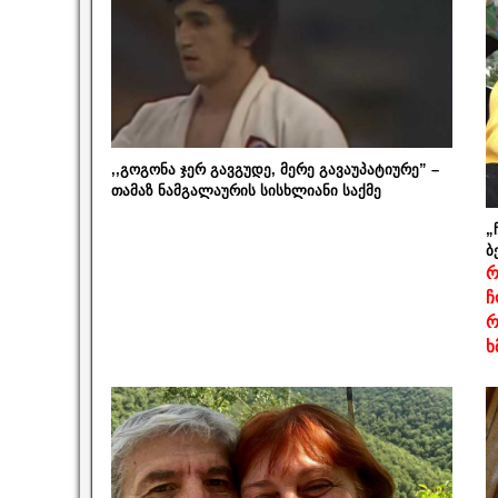
,,გოგონა ჯერ გავგუდე, მერე გავაუპატიურე” –
თამაზ ნამგალაურის სისხლიანი საქმე
„
ბ
რ
ჩ
რ
ხ