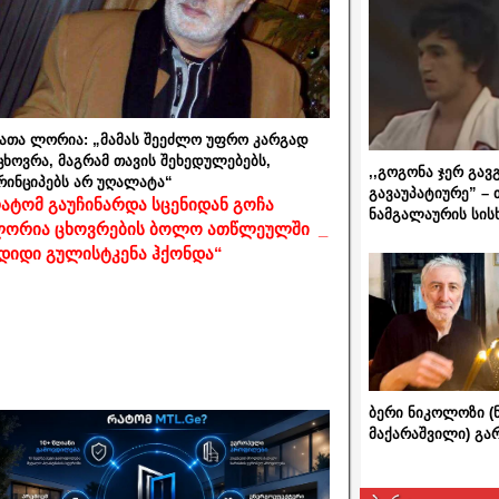
ათა ლორია: „მამას შეეძლო უფრო კარგად
ცხოვრა, მაგრამ თავის შეხედულებებს,
,,გოგონა ჯერ გავ
რინციპებს არ უღალატა“
გავაუპატიურე” – 
ატომ გაუჩინარდა სცენიდან გოჩა
ნამგალაურის სის
ორია ცხოვრების ბოლო ათწლეულში _
დიდი გულისტკენა ჰქონდა“
ბერი ნიკოლოზი (
მაქარაშვილი) გ