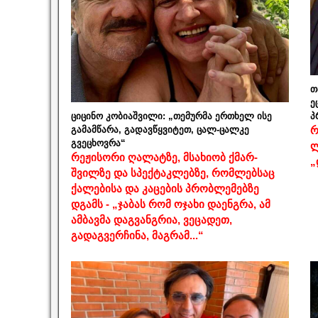
თ
ე
ციცინო კობიაშვილი: „თემურმა ერთხელ ისე
პ
გამამწარა, გადავწყვიტეთ, ცალ-ცალკე
რ
გვეცხოვრა“
ლ
რეჟისორი ღალატზე, მსახიობ ქმარ-
„
შვილზე და სპექტაკლებზე, რომლებსაც
ქალებისა და კაცების პრობლემებზე
დგამს - „ჯაბას რომ ოჯახი დაენგრა, ამ
ამბავმა დაგვანგრია, ვეცადეთ,
გადაგვერჩინა, მაგრამ...“