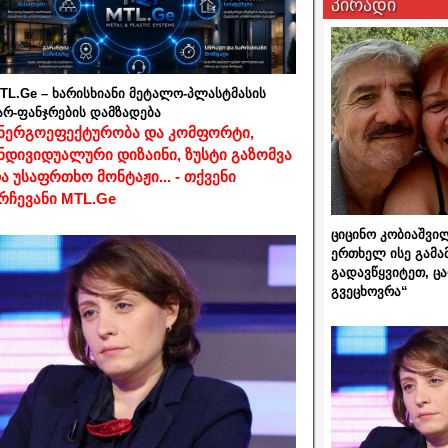
პირადი
TL.Ge – ხარისხიანი მეტალო-პლასტმასის
არ-ფანჯრების დამზადება
ნერგოეფექტურობა და კომფორტი,
ნდივიდუალური დიზაინი, ზუსტი გაზომვა
ა უსაფრთხო მონტაჟი... - თქვენი
რჩევანი MTL.Ge
ციცინო კობიაშვი
ერთხელ ისე გამა
გადავწყვიტეთ, ც
გვეცხოვრა“