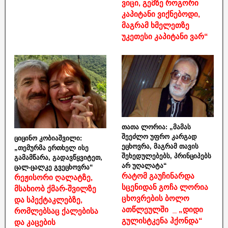
ვიცი, გემზე როგორი
კაპიტანი ვიქნებოდი,
მაგრამ ხმელეთზე
უკეთესი კაპიტანი ვარ“
თათა ლორია: „მამას
შეეძლო უფრო კარგად
ციცინო კობიაშვილი:
ეცხოვრა, მაგრამ თავის
„თემურმა ერთხელ ისე
შეხედულებებს, პრინციპებს
გამამწარა, გადავწყვიტეთ,
არ უღალატა“
ცალ-ცალკე გვეცხოვრა“
რატომ გაუჩინარდა
რეჟისორი ღალატზე,
სცენიდან გოჩა ლორია
მსახიობ ქმარ-შვილზე
ცხოვრების ბოლო
და სპექტაკლებზე,
ათწლეულში _ „დიდი
რომლებსაც ქალებისა
გულისტკენა ჰქონდა“
და კაცების