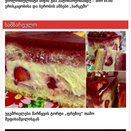
ვიოლონჩელისტი ბიჭის გზა პატრიარქობამდე – შიო III-ის
ერისკაცობისა და ბერობის ამბები „სარკეში”
სამზარეულო
უგემრიელესი მარწყვის ტორტი „ფრეზიე“ თამო
მეფისაშვილისგან