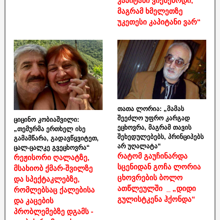
კაპიტანი ვიქნებოდი,
მაგრამ ხმელეთზე
უკეთესი კაპიტანი ვარ“
თათა ლორია: „მამას
შეეძლო უფრო კარგად
ციცინო კობიაშვილი:
ეცხოვრა, მაგრამ თავის
„თემურმა ერთხელ ისე
შეხედულებებს, პრინციპებს
გამამწარა, გადავწყვიტეთ,
არ უღალატა“
ცალ-ცალკე გვეცხოვრა“
რატომ გაუჩინარდა
რეჟისორი ღალატზე,
სცენიდან გოჩა ლორია
მსახიობ ქმარ-შვილზე
ცხოვრების ბოლო
და სპექტაკლებზე,
ათწლეულში _ „დიდი
რომლებსაც ქალებისა
გულისტკენა ჰქონდა“
და კაცების
პრობლემებზე დგამს -