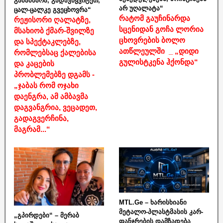
გამამწარა, გადავწყვიტეთ,
არ უღალატა“
ცალ-ცალკე გვეცხოვრა“
რატომ გაუჩინარდა
რეჟისორი ღალატზე,
სცენიდან გოჩა ლორია
მსახიობ ქმარ-შვილზე
ცხოვრების ბოლო
და სპექტაკლებზე,
ათწლეულში _ „დიდი
რომლებსაც ქალებისა
გულისტკენა ჰქონდა“
და კაცების
პრობლემებზე დგამს -
„ჯაბას რომ ოჯახი
დაენგრა, ამ ამბავმა
დაგვანგრია, ვეცადეთ,
გადაგვერჩინა,
მაგრამ...“
MTL.Ge – ხარისხიანი
მეტალო-პლასტმასის კარ-
„გპირდები“ – მერაბ
ფანჯრების დამზადება