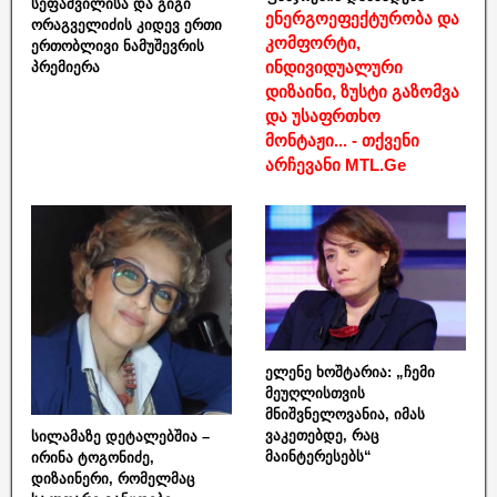
სეფაშვილისა და გიგი
ენერგოეფექტურობა და
ორაგველიძის კიდევ ერთი
კომფორტი,
ერთობლივი ნამუშევრის
ინდივიდუალური
პრემიერა
დიზაინი, ზუსტი გაზომვა
და უსაფრთხო
მონტაჟი... - თქვენი
არჩევანი MTL.Ge
ელენე ხოშტარია: „ჩემი
მეუღლისთვის
მნიშვნელოვანია, იმას
ვაკეთებდე, რაც
სილამაზე დეტალებშია –
მაინტერესებს“
ირინა ტოგონიძე,
დიზაინერი, რომელმაც