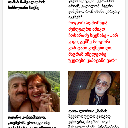
„ჩემი შვილები ევროპაში
თამაზ ნამგალაურის
არიან, ვცდილობ, ბევრი
სისხლიანი საქმე
ვიმუშაო, რომ ისინი კარგად
იყვნენ“
როგორ აღმოჩნდა
მეზღვაური ამიკო
ჩოხარაძე სცენაზე - „არ
ვიცი, გემზე როგორი
კაპიტანი ვიქნებოდი,
მაგრამ ხმელეთზე
უკეთესი კაპიტანი ვარ“
თათა ლორია: „მამას
შეეძლო უფრო კარგად
ციცინო კობიაშვილი:
ეცხოვრა, მაგრამ თავის
„თემურმა ერთხელ ისე
შეხედულებებს, პრინციპებს