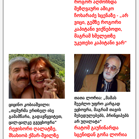
როგორ აღმოჩნდა
მეზღვაური ამიკო
ჩოხარაძე სცენაზე - „არ
ვიცი, გემზე როგორი
კაპიტანი ვიქნებოდი,
მაგრამ ხმელეთზე
უკეთესი კაპიტანი ვარ“
თათა ლორია: „მამას
შეეძლო უფრო კარგად
ციცინო კობიაშვილი:
ეცხოვრა, მაგრამ თავის
„თემურმა ერთხელ ისე
შეხედულებებს, პრინციპებს
გამამწარა, გადავწყვიტეთ,
არ უღალატა“
ცალ-ცალკე გვეცხოვრა“
რატომ გაუჩინარდა
რეჟისორი ღალატზე,
სცენიდან გოჩა ლორია
მსახიობ ქმარ-შვილზე