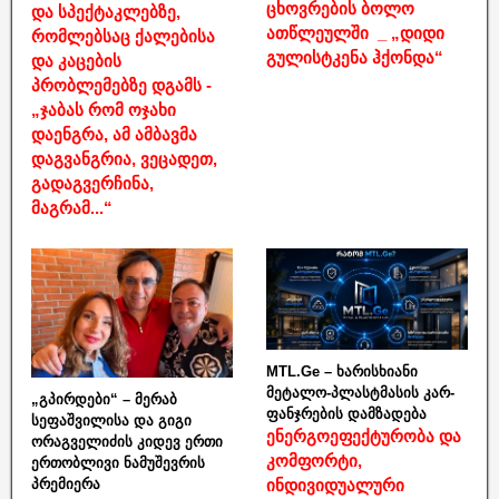
ცხოვრების ბოლო
და სპექტაკლებზე,
ათწლეულში _ „დიდი
რომლებსაც ქალებისა
გულისტკენა ჰქონდა“
და კაცების
პრობლემებზე დგამს -
„ჯაბას რომ ოჯახი
დაენგრა, ამ ამბავმა
დაგვანგრია, ვეცადეთ,
გადაგვერჩინა,
მაგრამ...“
MTL.Ge – ხარისხიანი
მეტალო-პლასტმასის კარ-
„გპირდები“ – მერაბ
ფანჯრების დამზადება
სეფაშვილისა და გიგი
ენერგოეფექტურობა და
ორაგველიძის კიდევ ერთი
კომფორტი,
ერთობლივი ნამუშევრის
ინდივიდუალური
პრემიერა