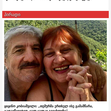
პირადი
ციცინო კობიაშვილი: „თემურმა ერთხელ ისე გამამწარა,
გადავწყვიტეთ, ცალ-ცალკე გვეცხოვრა“