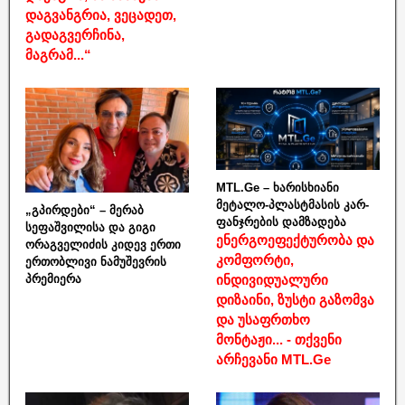
დაგვანგრია, ვეცადეთ,
გადაგვერჩინა,
მაგრამ...“
MTL.Ge – ხარისხიანი
მეტალო-პლასტმასის კარ-
„გპირდები“ – მერაბ
ფანჯრების დამზადება
სეფაშვილისა და გიგი
ენერგოეფექტურობა და
ორაგველიძის კიდევ ერთი
კომფორტი,
ერთობლივი ნამუშევრის
ინდივიდუალური
პრემიერა
დიზაინი, ზუსტი გაზომვა
და უსაფრთხო
მონტაჟი... - თქვენი
არჩევანი MTL.Ge