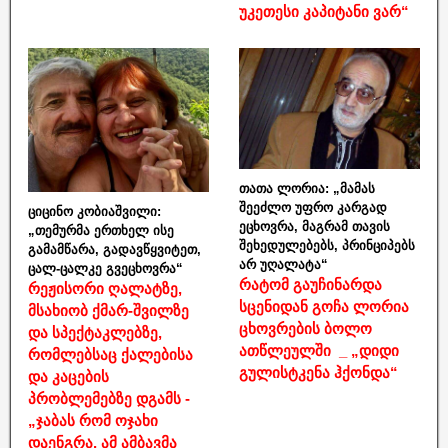
უკეთესი კაპიტანი ვარ“
თათა ლორია: „მამას
შეეძლო უფრო კარგად
ციცინო კობიაშვილი:
ეცხოვრა, მაგრამ თავის
„თემურმა ერთხელ ისე
შეხედულებებს, პრინციპებს
გამამწარა, გადავწყვიტეთ,
არ უღალატა“
ცალ-ცალკე გვეცხოვრა“
რატომ გაუჩინარდა
რეჟისორი ღალატზე,
სცენიდან გოჩა ლორია
მსახიობ ქმარ-შვილზე
ცხოვრების ბოლო
და სპექტაკლებზე,
ათწლეულში _ „დიდი
რომლებსაც ქალებისა
გულისტკენა ჰქონდა“
და კაცების
პრობლემებზე დგამს -
„ჯაბას რომ ოჯახი
დაენგრა, ამ ამბავმა