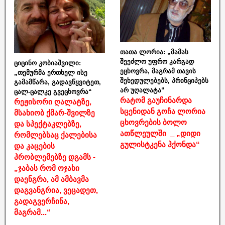
თათა ლორია: „მამას
შეეძლო უფრო კარგად
ციცინო კობიაშვილი:
ეცხოვრა, მაგრამ თავის
„თემურმა ერთხელ ისე
შეხედულებებს, პრინციპებს
გამამწარა, გადავწყვიტეთ,
არ უღალატა“
ცალ-ცალკე გვეცხოვრა“
რატომ გაუჩინარდა
რეჟისორი ღალატზე,
სცენიდან გოჩა ლორია
მსახიობ ქმარ-შვილზე
ცხოვრების ბოლო
და სპექტაკლებზე,
ათწლეულში _ „დიდი
რომლებსაც ქალებისა
გულისტკენა ჰქონდა“
და კაცების
პრობლემებზე დგამს -
„ჯაბას რომ ოჯახი
დაენგრა, ამ ამბავმა
დაგვანგრია, ვეცადეთ,
გადაგვერჩინა,
მაგრამ...“