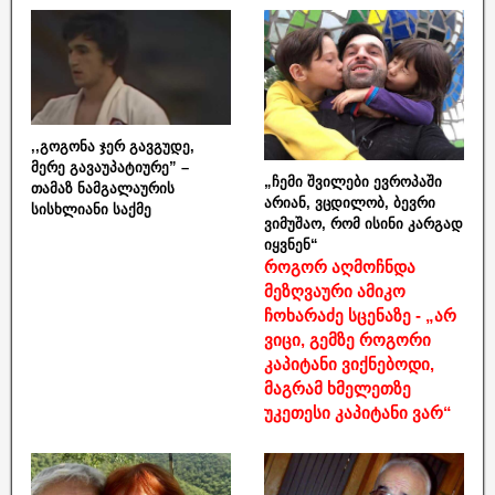
,,გოგონა ჯერ გავგუდე,
მერე გავაუპატიურე” –
„ჩემი შვილები ევროპაში
თამაზ ნამგალაურის
არიან, ვცდილობ, ბევრი
სისხლიანი საქმე
ვიმუშაო, რომ ისინი კარგად
იყვნენ“
როგორ აღმოჩნდა
მეზღვაური ამიკო
ჩოხარაძე სცენაზე - „არ
ვიცი, გემზე როგორი
კაპიტანი ვიქნებოდი,
მაგრამ ხმელეთზე
უკეთესი კაპიტანი ვარ“