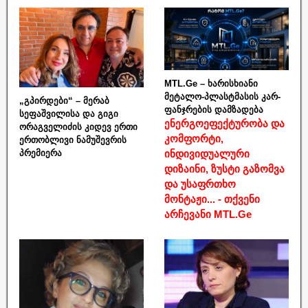
MTL.Ge – ხარისხიანი
მეტალო-პლასტმასის კარ-
„გპირდები“ – მერაბ
ფანჯრების დამზადება
სეფაშვილისა და გიგი
ენერგოეფექტურობა და
ორაგველიძის კიდევ ერთი
კომფორტი,
ერთობლივი ნამუშევრის
ინდივიდუალური
პრემიერა
დიზაინი, ზუსტი გაზომვა
და უსაფრთხო
მონტაჟი... - თქვენი
არჩევანი MTL.Ge