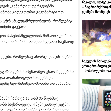
ა აგრომეურნეობებისთვის და ვცდილობთ
წავალთ, თუმცა ვ
ბლებს „გაზარდეს“ ფარგლებში
– პატრიარქისთვი
ექიმები მოიწვიეს
იანობა კიდევ უფრო გავუმარტივოთ.
ბა აქვს ახალგაზრდებისთვის, რომლებიც
რობები გაქვთ?
ლური პასუხისმგებლობის მიმართულებით,
განვითარებაზე. ამ შემთხვევაში საკმაოდ
ოექტში, რომელსაც ახორციელებს „მერსი
სხეულის ნაწილებ
ერთ-ერთ მიტოვებ
– მოსახლეობა და
ალგაზრდების სამეწარმეო უნარ-ჩვევებისა
ო და არასასოფლო-სამეურნეო
ნსებზე ხელმისაწვდომობისა და საბაზრო
მასში ჩართვა 18-დამ 35 წლამდე
ობს საქართველს 4 მუნიციპალიტეტში.
. 704 მა ადამიანმა გაიარა პირველი