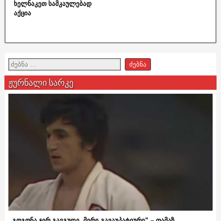
ხელნაკეთ სამკაულებად
აქცია
ჟურნალი სარკე
,,გოგონა ჯერ გავგუდე, მერე გავაუპატიურე” – თამაზ