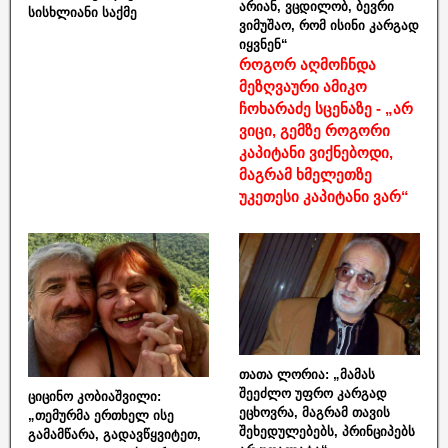
არიან, ვცდილობ, ბევრი
სისხლიანი საქმე
ვიმუშაო, რომ ისინი კარგად
იყვნენ“
როგორ აღმოჩნდა
მეზღვაური ამიკო
ჩოხარაძე სცენაზე - „არ
ვიცი, გემზე როგორი
კაპიტანი ვიქნებოდი,
მაგრამ ხმელეთზე
უკეთესი კაპიტანი ვარ“
თათა ლორია: „მამას
შეეძლო უფრო კარგად
ციცინო კობიაშვილი:
ეცხოვრა, მაგრამ თავის
„თემურმა ერთხელ ისე
შეხედულებებს, პრინციპებს
გამამწარა, გადავწყვიტეთ,