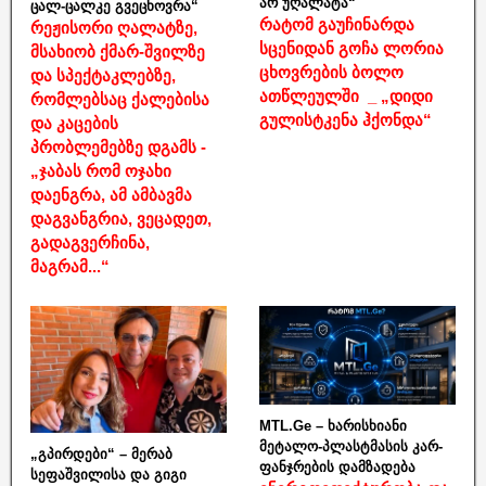
არ უღალატა“
ცალ-ცალკე გვეცხოვრა“
რატომ გაუჩინარდა
რეჟისორი ღალატზე,
სცენიდან გოჩა ლორია
მსახიობ ქმარ-შვილზე
ცხოვრების ბოლო
და სპექტაკლებზე,
ათწლეულში _ „დიდი
რომლებსაც ქალებისა
გულისტკენა ჰქონდა“
და კაცების
პრობლემებზე დგამს -
„ჯაბას რომ ოჯახი
დაენგრა, ამ ამბავმა
დაგვანგრია, ვეცადეთ,
გადაგვერჩინა,
მაგრამ...“
MTL.Ge – ხარისხიანი
მეტალო-პლასტმასის კარ-
„გპირდები“ – მერაბ
ფანჯრების დამზადება
სეფაშვილისა და გიგი