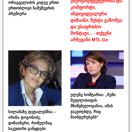
ენერგოეფექტურობა და
ორაგველიძის კიდევ ერთი
კომფორტი,
ერთობლივი ნამუშევრის
ინდივიდუალური
პრემიერა
დიზაინი, ზუსტი გაზომვა
და უსაფრთხო
მონტაჟი... - თქვენი
არჩევანი MTL.Ge
ელენე ხოშტარია: „ჩემი
მეუღლისთვის
მნიშვნელოვანია, იმას
ვაკეთებდე, რაც
სილამაზე დეტალებშია –
მაინტერესებს“
ირინა ტოგონიძე,
დიზაინერი, რომელმაც
საკუთარი განცდები