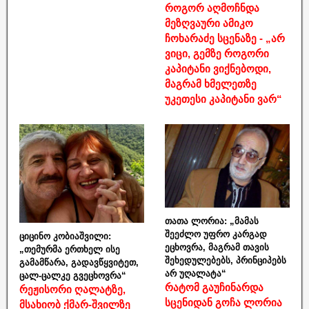
როგორ აღმოჩნდა
მეზღვაური ამიკო
ჩოხარაძე სცენაზე - „არ
ვიცი, გემზე როგორი
კაპიტანი ვიქნებოდი,
მაგრამ ხმელეთზე
უკეთესი კაპიტანი ვარ“
თათა ლორია: „მამას
შეეძლო უფრო კარგად
ციცინო კობიაშვილი:
ეცხოვრა, მაგრამ თავის
„თემურმა ერთხელ ისე
შეხედულებებს, პრინციპებს
გამამწარა, გადავწყვიტეთ,
არ უღალატა“
ცალ-ცალკე გვეცხოვრა“
რატომ გაუჩინარდა
რეჟისორი ღალატზე,
სცენიდან გოჩა ლორია
მსახიობ ქმარ-შვილზე