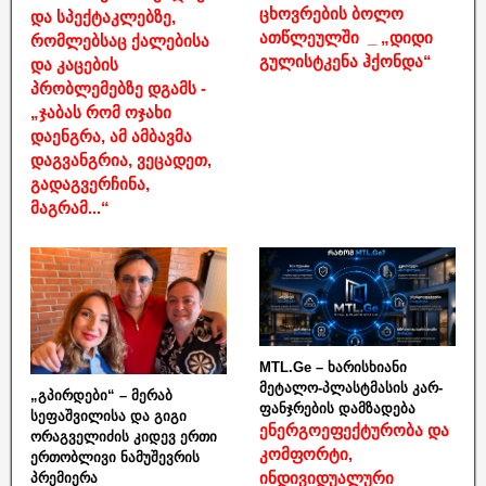
ცხოვრების ბოლო
და სპექტაკლებზე,
ათწლეულში _ „დიდი
რომლებსაც ქალებისა
გულისტკენა ჰქონდა“
და კაცების
პრობლემებზე დგამს -
„ჯაბას რომ ოჯახი
დაენგრა, ამ ამბავმა
დაგვანგრია, ვეცადეთ,
გადაგვერჩინა,
მაგრამ...“
MTL.Ge – ხარისხიანი
მეტალო-პლასტმასის კარ-
„გპირდები“ – მერაბ
ფანჯრების დამზადება
სეფაშვილისა და გიგი
ენერგოეფექტურობა და
ორაგველიძის კიდევ ერთი
კომფორტი,
ერთობლივი ნამუშევრის
ინდივიდუალური
პრემიერა