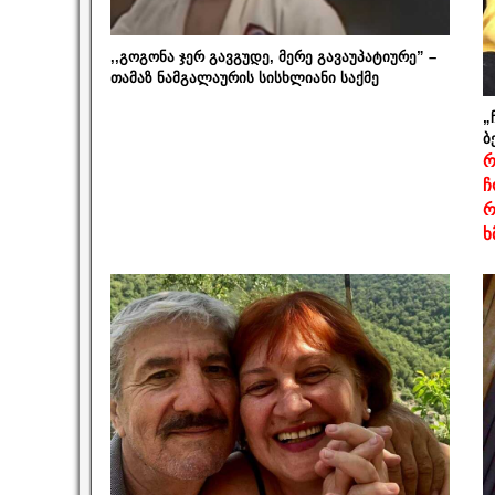
,,გოგონა ჯერ გავგუდე, მერე გავაუპატიურე” –
თამაზ ნამგალაურის სისხლიანი საქმე
„
ბ
რ
ჩ
რ
ხ