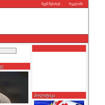
ჩვენ შესახებ
რეკლამა
კე
პოლიტიკა