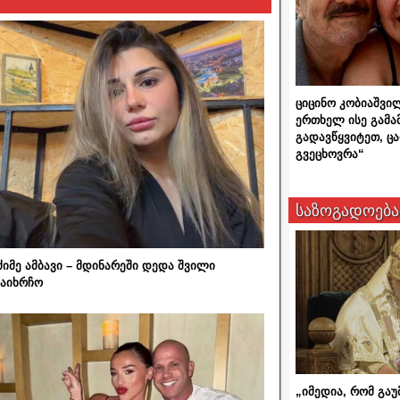
ციცინო კობიაშვი
ერთხელ ისე გამა
გადავწყვიტეთ, ც
გვეცხოვრა“
საზოგადოება
ძიმე ამბავი – მდინარეში დედა შვილი
აიხრჩო
„იმედია, რომ გაუ