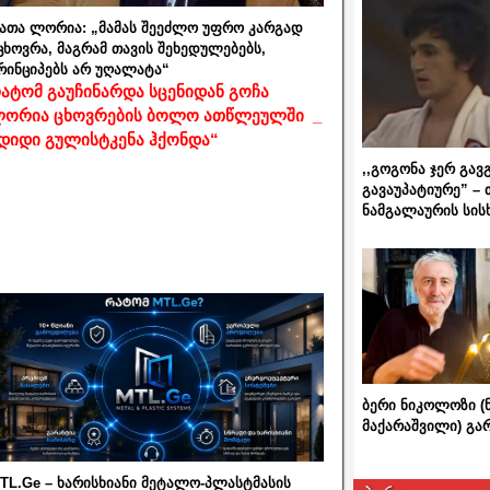
ათა ლორია: „მამას შეეძლო უფრო კარგად
ცხოვრა, მაგრამ თავის შეხედულებებს,
რინციპებს არ უღალატა“
ატომ გაუჩინარდა სცენიდან გოჩა
ორია ცხოვრების ბოლო ათწლეულში _
დიდი გულისტკენა ჰქონდა“
,,გოგონა ჯერ გავ
გავაუპატიურე” – 
ნამგალაურის სის
ბერი ნიკოლოზი (
მაქარაშვილი) გ
TL.Ge – ხარისხიანი მეტალო-პლასტმასის