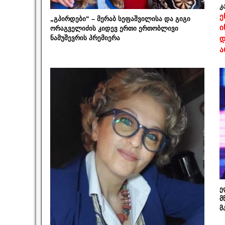
კ
ე
„გპირდები“ – მერაბ სეფაშვილისა და გიგი
ი
ორაგველიძის კიდევ ერთი ერთობლივი
ნამუშევრის პრემიერა
დ
ა
ე
მ
მ