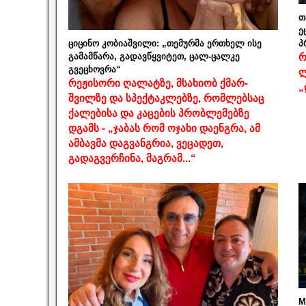
თ
ე
ციცინო კობიაშვილი: „თემურმა ერთხელ ისე
პ
გამამწარა, გადავწყვიტეთ, ცალ-ცალკე
რ
გვეცხოვრა“
ლ
რეჟისორი ღალატზე, მსახიობ ქმარ-
„
შვილზე და სპექტაკლებზე, რომლებსაც
ქალებისა და კაცების პრობლემებზე
დგამს - „ჯაბას რომ ოჯახი დაენგრა, ამ
ამბავმა დაგვანგრია, ვეცადეთ,
გადაგვერჩინა, მაგრამ...“
M