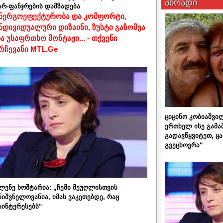
პირადი
არ-ფანჯრების დამზადება
ნერგოეფექტურობა და კომფორტი,
ნდივიდუალური დიზაინი, ზუსტი გაზომვა
ა უსაფრთხო მონტაჟი... - თქვენი
რჩევანი MTL.Ge
ციცინო კობიაშვი
ერთხელ ისე გამა
გადავწყვიტეთ, ც
გვეცხოვრა“
ლენე ხოშტარია: „ჩემი მეუღლისთვის
ნიშვნელოვანია, იმას ვაკეთებდე, რაც
აინტერესებს“