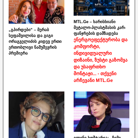
MTL.Ge – ხარისხიანი
მეტალო-პლასტმასის კარ-
„გპირდები“ – მერაბ
ფანჯრების დამზადება
სეფაშვილისა და გიგი
ენერგოეფექტურობა და
ორაგველიძის კიდევ ერთი
კომფორტი,
ერთობლივი ნამუშევრის
ინდივიდუალური
პრემიერა
დიზაინი, ზუსტი გაზომვა
და უსაფრთხო
მონტაჟი... - თქვენი
არჩევანი MTL.Ge
ელენე ხოშტარია: „ჩემი