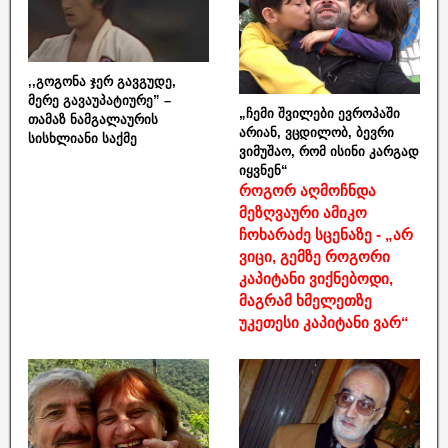
,,გოგონა ჯერ გავგუდე,
მერე გავაუპატიურე” –
„ჩემი შვილები ევროპაში
თამაზ ნამგალაურის
არიან, ვცდილობ, ბევრი
სისხლიანი საქმე
ვიმუშაო, რომ ისინი კარგად
იყვნენ“
როგორ აღმოჩნდა
მეზღვაური ამიკო
ჩოხარაძე სცენაზე - „არ
ვიცი, გემზე როგორი
კაპიტანი ვიქნებოდი,
მაგრამ ხმელეთზე
უკეთესი კაპიტანი ვარ“