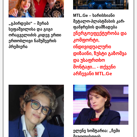
MTL.Ge – ხარისხიანი
მეტალო-პლასტმასის კარ-
„გპირდები“ – მერაბ
ფანჯრების დამზადება
სეფაშვილისა და გიგი
ენერგოეფექტურობა და
ორაგველიძის კიდევ ერთი
კომფორტი,
ერთობლივი ნამუშევრის
ინდივიდუალური
პრემიერა
დიზაინი, ზუსტი გაზომვა
და უსაფრთხო
მონტაჟი... - თქვენი
არჩევანი MTL.Ge
ელენე ხოშტარია: „ჩემი
მეუღლისთვის