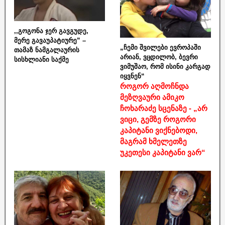
,,გოგონა ჯერ გავგუდე,
მერე გავაუპატიურე” –
„ჩემი შვილები ევროპაში
თამაზ ნამგალაურის
არიან, ვცდილობ, ბევრი
სისხლიანი საქმე
ვიმუშაო, რომ ისინი კარგად
იყვნენ“
როგორ აღმოჩნდა
მეზღვაური ამიკო
ჩოხარაძე სცენაზე - „არ
ვიცი, გემზე როგორი
კაპიტანი ვიქნებოდი,
მაგრამ ხმელეთზე
უკეთესი კაპიტანი ვარ“