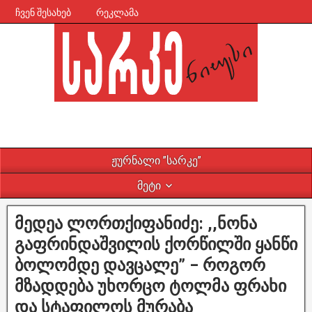
ჩვენ შესახებ
რეკლამა
ჟურნალი ”სარკე”
მეტი
მედეა ლორთქიფანიძე: ,,ნონა
გაფრინდაშვილის ქორწილში ყანწი
ბოლომდე დავცალე” – როგორ
მზადდება უხორცო ტოლმა ფრახი
და სტაფილოს მურაბა