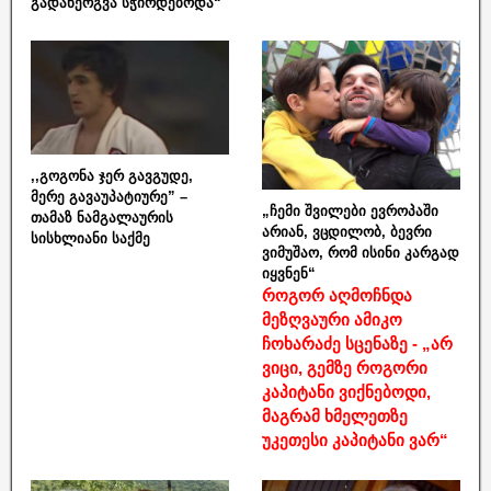
გადანერგვა სჭირდებოდა“
,,გოგონა ჯერ გავგუდე,
მერე გავაუპატიურე” –
„ჩემი შვილები ევროპაში
თამაზ ნამგალაურის
არიან, ვცდილობ, ბევრი
სისხლიანი საქმე
ვიმუშაო, რომ ისინი კარგად
იყვნენ“
როგორ აღმოჩნდა
მეზღვაური ამიკო
ჩოხარაძე სცენაზე - „არ
ვიცი, გემზე როგორი
კაპიტანი ვიქნებოდი,
მაგრამ ხმელეთზე
უკეთესი კაპიტანი ვარ“