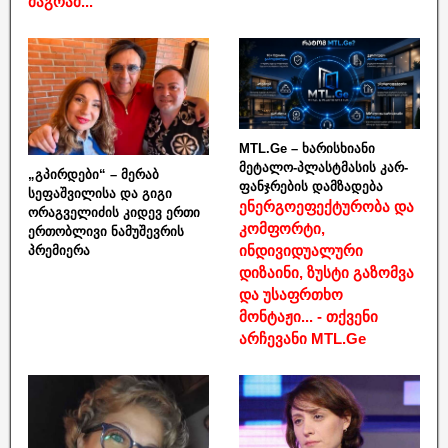
მაგრამ...“
MTL.Ge – ხარისხიანი
მეტალო-პლასტმასის კარ-
„გპირდები“ – მერაბ
ფანჯრების დამზადება
სეფაშვილისა და გიგი
ენერგოეფექტურობა და
ორაგველიძის კიდევ ერთი
კომფორტი,
ერთობლივი ნამუშევრის
ინდივიდუალური
პრემიერა
დიზაინი, ზუსტი გაზომვა
და უსაფრთხო
მონტაჟი... - თქვენი
არჩევანი MTL.Ge