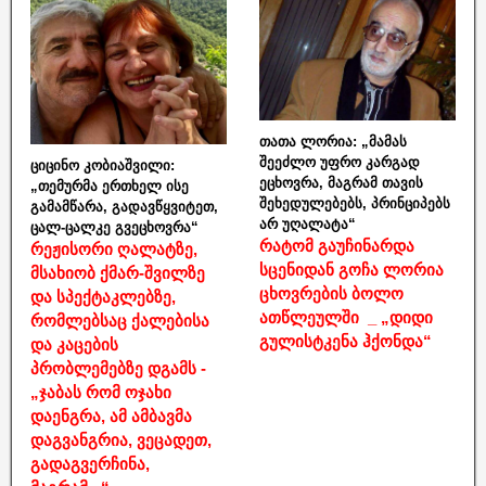
თათა ლორია: „მამას
შეეძლო უფრო კარგად
ციცინო კობიაშვილი:
ეცხოვრა, მაგრამ თავის
„თემურმა ერთხელ ისე
შეხედულებებს, პრინციპებს
გამამწარა, გადავწყვიტეთ,
არ უღალატა“
ცალ-ცალკე გვეცხოვრა“
რატომ გაუჩინარდა
რეჟისორი ღალატზე,
სცენიდან გოჩა ლორია
მსახიობ ქმარ-შვილზე
ცხოვრების ბოლო
და სპექტაკლებზე,
ათწლეულში _ „დიდი
რომლებსაც ქალებისა
გულისტკენა ჰქონდა“
და კაცების
პრობლემებზე დგამს -
„ჯაბას რომ ოჯახი
დაენგრა, ამ ამბავმა
დაგვანგრია, ვეცადეთ,
გადაგვერჩინა,