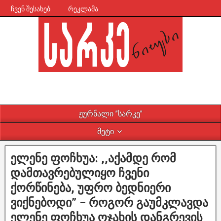
ჩვენ შესახებ
რეკლამა
ჟურნალი ”სარკე”
მეტი
ელენე ფოჩხუა: ,,აქამდე რომ
დამთავრებულიყო ჩვენი
ქორწინება, უფრო ბედნიერი
ვიქნებოდი” – როგორ გაუმკლავდა
ელენე ფოჩხუა ოჯახის დანგრევის