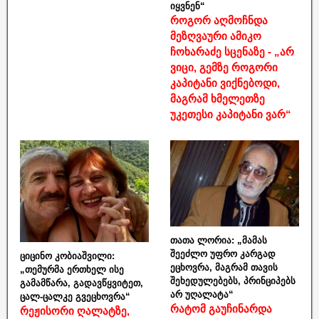
იყვნენ“
როგორ აღმოჩნდა
მეზღვაური ამიკო
ჩოხარაძე სცენაზე - „არ
ვიცი, გემზე როგორი
კაპიტანი ვიქნებოდი,
მაგრამ ხმელეთზე
უკეთესი კაპიტანი ვარ“
თათა ლორია: „მამას
შეეძლო უფრო კარგად
ციცინო კობიაშვილი:
ეცხოვრა, მაგრამ თავის
„თემურმა ერთხელ ისე
შეხედულებებს, პრინციპებს
გამამწარა, გადავწყვიტეთ,
არ უღალატა“
ცალ-ცალკე გვეცხოვრა“
რატომ გაუჩინარდა
რეჟისორი ღალატზე,