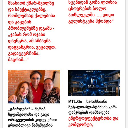
სცენიდან გოჩა ლორია
მსახიობ ქმარ-შვილზე
ცხოვრების ბოლო
და სპექტაკლებზე,
ათწლეულში _ „დიდი
რომლებსაც ქალებისა
გულისტკენა ჰქონდა“
და კაცების
პრობლემებზე დგამს -
„ჯაბას რომ ოჯახი
დაენგრა, ამ ამბავმა
დაგვანგრია, ვეცადეთ,
გადაგვერჩინა,
მაგრამ...“
MTL.Ge – ხარისხიანი
მეტალო-პლასტმასის კარ-
„გპირდები“ – მერაბ
ფანჯრების დამზადება
სეფაშვილისა და გიგი
ენერგოეფექტურობა და
ორაგველიძის კიდევ ერთი
კომფორტი,
ერთობლივი ნამუშევრის