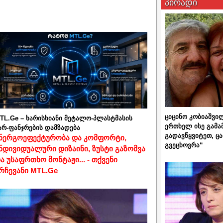
პირადი
ციცინო კობიაშვი
TL.Ge – ხარისხიანი მეტალო-პლასტმასის
ერთხელ ისე გამა
არ-ფანჯრების დამზადება
გადავწყვიტეთ, ც
ნერგოეფექტურობა და კომფორტი,
გვეცხოვრა“
ნდივიდუალური დიზაინი, ზუსტი გაზომვა
ა უსაფრთხო მონტაჟი... - თქვენი
რჩევანი MTL.Ge