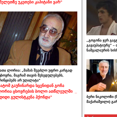
მელეთზე უკეთესი კაპიტანი ვარ“
,,გოგონა ჯერ გავ
გავაუპატიურე” – 
ნამგალაურის სის
ათა ლორია: „მამას შეეძლო უფრო კარგად
ცხოვრა, მაგრამ თავის შეხედულებებს,
რინციპებს არ უღალატა“
ატომ გაუჩინარდა სცენიდან გოჩა
ორია ცხოვრების ბოლო ათწლეულში _
ბერი ნიკოლოზი (
დიდი გულისტკენა ჰქონდა“
მაქარაშვილი) გ