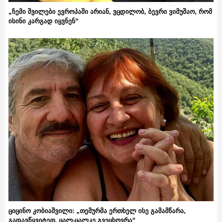
„ჩემი შვილები ევროპაში არიან, ვცდილობ, ბევრი ვიმუშაო, რომ
ისინი კარგად იყვნენ“
ციცინო კობიაშვილი: „თემურმა ერთხელ ისე გამამწარა,
გადავწყვიტეთ, ცალ-ცალკე გვეცხოვრა“