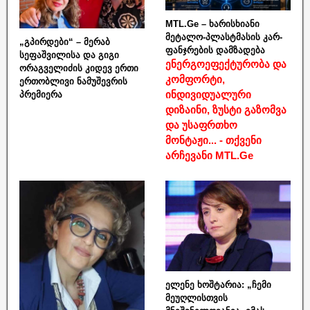
MTL.Ge – ხარისხიანი
მეტალო-პლასტმასის კარ-
„გპირდები“ – მერაბ
ფანჯრების დამზადება
სეფაშვილისა და გიგი
ენერგოეფექტურობა და
ორაგველიძის კიდევ ერთი
კომფორტი,
ერთობლივი ნამუშევრის
ინდივიდუალური
პრემიერა
დიზაინი, ზუსტი გაზომვა
და უსაფრთხო
მონტაჟი... - თქვენი
არჩევანი MTL.Ge
ელენე ხოშტარია: „ჩემი
მეუღლისთვის