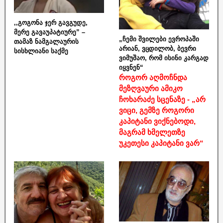
,,გოგონა ჯერ გავგუდე,
მერე გავაუპატიურე” –
„ჩემი შვილები ევროპაში
თამაზ ნამგალაურის
არიან, ვცდილობ, ბევრი
სისხლიანი საქმე
ვიმუშაო, რომ ისინი კარგად
იყვნენ“
როგორ აღმოჩნდა
მეზღვაური ამიკო
ჩოხარაძე სცენაზე - „არ
ვიცი, გემზე როგორი
კაპიტანი ვიქნებოდი,
მაგრამ ხმელეთზე
უკეთესი კაპიტანი ვარ“